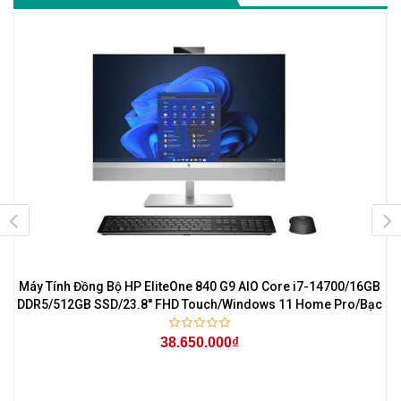
B
Máy Tính Đồng Bộ HP EliteOne 840 G9 AIO Core i7-14700/16GB
M
1
DDR5/512GB SSD/23.8'' FHD Touch/Windows 11 Home Pro/Bạc
38.650.000₫