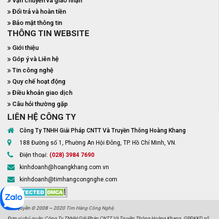
Vận chuyển và giao nhận
Đổi trả và hoàn tiền
Bảo mật thông tin
THÔNG TIN WEBSITE
Giới thiệu
Góp ý và Liên hệ
Tin công nghệ
Quy chế hoạt động
Điều khoản giao dịch
Câu hỏi thường gặp
LIÊN HỆ CÔNG TY
Công Ty TNHH Giải Pháp CNTT Và Truyền Thông Hoàng Khang
188 Đường số 1, Phường An Hội Đông, TP. Hồ Chí Minh, VN.
Điện thoại:
(028) 3984 7690
kinhdoanh@hoangkhang.com.vn
kinhdoanh@timhangcongnghe.com
Bản quyền © 2008 ~ 2020
Tìm Hàng Công Nghệ
.
Đơn vị chủ quản: Công Ty TNHH Giải Pháp CNTT Và Truyền Thông Hoàng Khang. GPĐKKD số