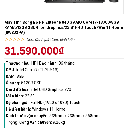
Máy Tính Đồng Bộ HP Eliteone 840 G9 AiO Core i7-13700/8GB
RAM/512GB SSD/Intel Graphics/23.8" FHD Touch /Win 11 Home
(8W8J3PA)
|
Xem đánh giá
Xem bình luận
31.590.000₫
Thương hiệu:
HP
|
Bảo hành:
36 tháng
CPU:
Intel Core i7 (Thế hệ 13)
RAM:
8GB
Ổ cứng:
512GB SSD
Card đồ họa:
Intel UHD Graphics 770
Màn hình:
23.8"
Độ phân giải:
Full HD (1920 x 1080) Touch
Hệ điều hành:
Windows 11 Home
Kích thước vận chuyển:
539mm x 238mm x 558mm
Trọng lượng vận chuyển:
9.26kg