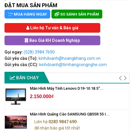
ĐẶT MUA SẢN PHẨM
MUA HÀNG NGAY
SO SÁNH SẢN PHẨM
Liên hệ Tư vấn & Báo giá
Báo Giá KH Doanh Nghiệp
Gọi ngay:
(028) 3984 7690
Gửi yêu cầu (To):
kinhdoanh@hoangkhang.com.vn
Gửi yêu cầu (CC):
kinhdoanh@timhangcongnghe.com
BÁN CHẠY
Màn Hình Máy Tính Lenovo D19-10 18.5"...
2.150.000₫
Màn Hình Quảng Cáo SAMSUNG QB55R 55 I...
Liên hệ
0283 9847 690
để nhận báo giá tốt nhất