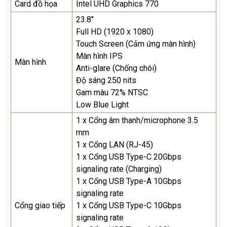
Card đồ họa
Intel UHD Graphics 770
23.8"
Full HD (1920 x 1080)
Touch Screen (Cảm ứng màn hình)
Màn hình IPS
Màn hình
Anti-glare (Chống chói)
Độ sáng 250 nits
Gam màu 72% NTSC
Low Blue Light
1 x Cổng âm thanh/microphone 3.5
mm
1 x Cổng LAN (RJ-45)
1 x Cổng USB Type-C 20Gbps
signaling rate (Charging)
1 x Cổng USB Type-A 10Gbps
signaling rate
Cổng giao tiếp
1 x Cổng USB Type-C 10Gbps
signaling rate