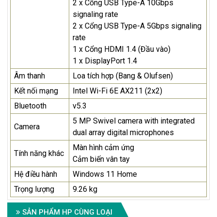
2 x Cổng USB Type-A 10Gbps
signaling rate
2 x Cổng USB Type-A 5Gbps signaling
rate
1 x Cổng HDMI 1.4 (Đầu vào)
1 x DisplayPort 1.4
Âm thanh
Loa tích hợp (Bang & Olufsen)
Kết nối mạng
Intel Wi-Fi 6E AX211 (2x2)
Bluetooth
v5.3
5 MP Swivel camera with integrated
Camera
dual array digital microphones
Màn hình cảm ứng
Tính năng khác
Cảm biến vân tay
Hệ điều hành
Windows 11 Home
Trọng lượng
9.26 kg
SẢN PHẨM HP CÙNG LOẠI