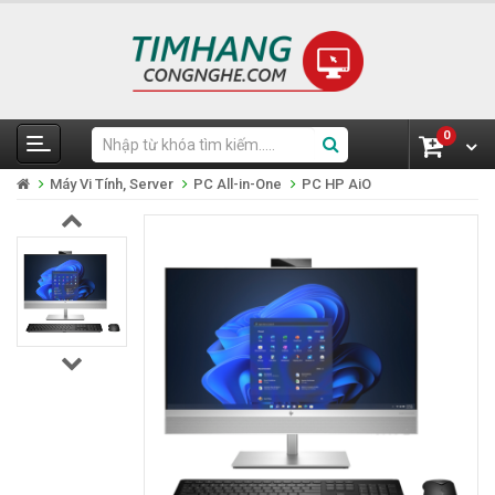
0
Máy Vi Tính, Server
PC All-in-One
PC HP AiO