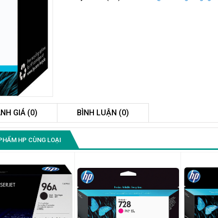
NH GIÁ (0)
BÌNH LUẬN (0)
Màn Hình Quảng Cáo
PHẨM HP CÙNG LOẠI
SAMSUNG QB55R 55 I...
Liên hệ
0283 9847 690
để nhận báo giá tốt
nhất
Màn Hình Máy Tính Lenovo
D19-10 18.5"...
2.150.000₫