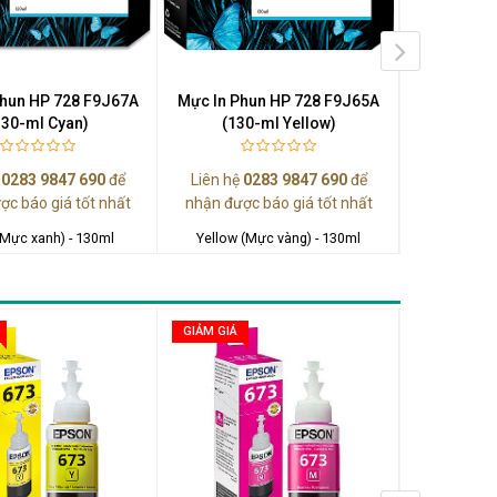
Phun HP 728 F9J67A
Mực In Phun HP 728 F9J65A
HP 72 13
130-ml Cyan)
(130-ml Yellow)
DesignJe
(
ệ
0283 9847 690
để
Liên hệ
0283 9847 690
để
Liên hệ
0
ợc báo giá tốt nhất
nhận được báo giá tốt nhất
nhận được
(Mực xanh) - 130ml
Yellow (Mực vàng) - 130ml
GIẢM GIÁ
GIẢM GIÁ