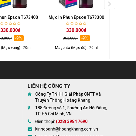
Phun Epson T673400
Mực In Phun Epson T673300
Mực In Ph
330.000₫
330.000₫
3
-9%
-9%
63.000₫
363.000₫
363
 (Mực vàng) - 70ml
Magenta (Mực đỏ) - 70ml
Cyan (M
LIÊN HỆ CÔNG TY
Công Ty TNHH Giải Pháp CNTT Và
Truyền Thông Hoàng Khang
188 Đường số 1, Phường An Hội Đông,
TP. Hồ Chí Minh, VN.
Điện thoại:
(028) 3984 7690
kinhdoanh@hoangkhang.com.vn