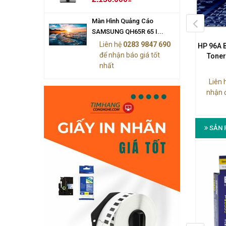
Màn Hình Quảng Cáo
SAMSUNG QH65R 65 I...
Liên hệ
0283 9847 690
130-ml Yellow DesignJet
HP 85 Yellow DesignJet
HP 96A B
để nhận báo giá tốt
k Cartridge (C9373A)
Printhead (C9422A)
Toner
nhất
n hệ
0283 9847 690
để
Liên hệ
0283 9847 690
để
Liên 
 được báo giá tốt nhất
nhận được báo giá tốt nhất
nhận 
SẢN 