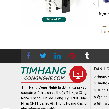
In Phun HP 728 F9J66A
Mực In Phun HP 728 F9J67A
Mực I
(130-ml Magenta)
(130-ml Cyan)
Liên 
n hệ
0283 9847 690
để
Liên hệ
0283 9847 690
để
nhận 
 được báo giá tốt nhất
nhận được báo giá tốt nhất
genta (Mực đỏ) - 130ml
Cyan (Mực xanh) - 130ml
DÀNH 
Hướng 
Hướng d
Tìm Hàng Công Nghệ
là đơn vị cung cấp
Chính s
các sản phẩm, dịch vụ thuộc lĩnh vực Công
Vận chu
Nghệ Thông Tin do Công Ty TNHH Giải
Pháp CNTT Và Truyền Thông Hoàng Khang
Đổi trả 
phụ trách và phát triển.