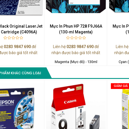
Màn Hình Quảng Cáo
SAMSUNG QH65R 65 I...
Liên hệ
0283 9847 690
lack Original LaserJet
Mực In Phun HP 728 F9J66A
Mực In 
để nhận báo giá tốt
 Cartridge (C4096A)
(130-ml Magenta)
(
nhất
hệ
0283 9847 690
để
Liên hệ
0283 9847 690
để
Liên h
được báo giá tốt nhất
nhận được báo giá tốt nhất
nhận đư
Magenta (Mực đỏ) - 130ml
Cyan 
PHẨM KHÁC CÙNG LOẠI
GIẢM GIÁ