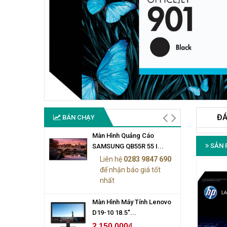
ĐÁ
BÁN CHẠY
Màn Hình Quảng Cáo
SẢN 
SAMSUNG QB55R 55 I...
Liên hệ
0283 9847 690
để nhận báo giá tốt
nhất
Màn Hình Máy Tính Lenovo
D19-10 18.5"...
2.150.000₫