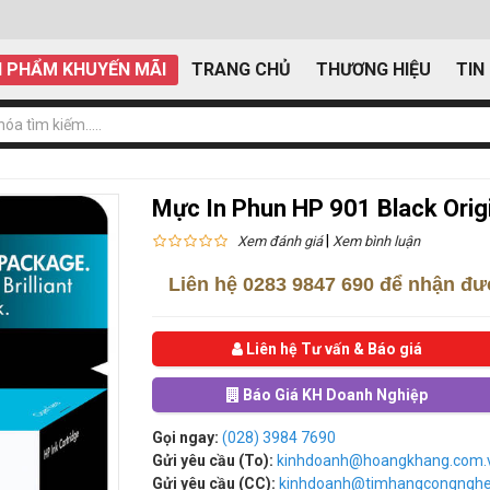
 PHẨM KHUYẾN MÃI
TRANG CHỦ
THƯƠNG HIỆU
TIN
Mực In Phun HP 901 Black Orig
|
Xem đánh giá
Xem bình luận
Liên hệ
0283 9847 690
để nhận đượ
Liên hệ Tư vấn & Báo giá
Báo Giá KH Doanh Nghiệp
Gọi ngay:
(028) 3984 7690
Gửi yêu cầu (To):
kinhdoanh@hoangkhang.com.
Gửi yêu cầu (CC):
kinhdoanh@timhangcongngh