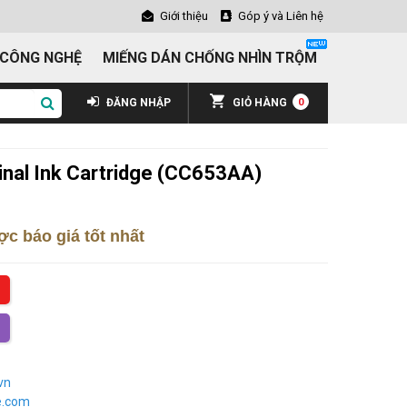
Giới thiệu
Góp ý và Liên hệ
 CÔNG NGHỆ
MIẾNG DÁN CHỐNG NHÌN TRỘM
ĐĂNG NHẬP
GIỎ HÀNG
0
inal Ink Cartridge (CC653AA)
c báo giá tốt nhất
vn
e.com