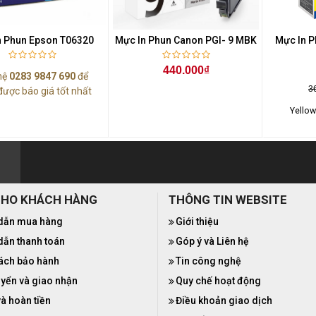
n Phun Epson T06320
Mực In Phun Canon PGI- 9 MBK
Mực In 
440.000₫
hệ
0283 9847 690
để
3
được báo giá tốt nhất
Yellow
CHO KHÁCH HÀNG
THÔNG TIN WEBSITE
dẫn mua hàng
Giới thiệu
ẫn thanh toán
Góp ý và Liên hệ
ách bảo hành
Tin công nghệ
yển và giao nhận
Quy chế hoạt động
và hoàn tiền
Điều khoản giao dịch