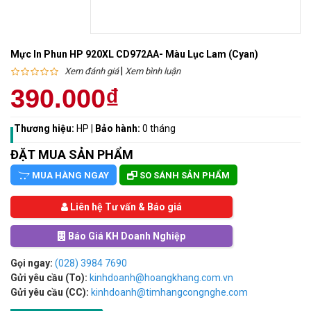
Mực In Phun HP 920XL CD972AA- Màu Lục Lam (Cyan)
|
Xem đánh giá
Xem bình luận
390.000₫
Thương hiệu:
HP
|
Bảo hành:
0 tháng
ĐẶT MUA SẢN PHẨM
MUA HÀNG NGAY
SO SÁNH SẢN PHẨM
Liên hệ Tư vấn & Báo giá
Báo Giá KH Doanh Nghiệp
Gọi ngay:
(028) 3984 7690
Gửi yêu cầu (To):
kinhdoanh@hoangkhang.com.vn
Gửi yêu cầu (CC):
kinhdoanh@timhangcongnghe.com