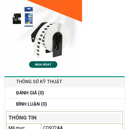
THÔNG SỐ KỸ THUẬT
ĐÁNH GIÁ (0)
BÌNH LUẬN (0)
THÔNG TIN
Mã mực
CD972AA