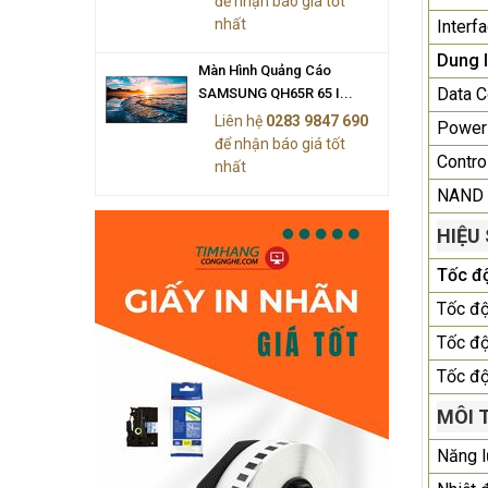
để nhận báo giá tốt
nhất
Interf
Dung 
Màn Hình Quảng Cáo
Data C
SAMSUNG QH65R 65 I...
Liên hệ
0283 9847 690
Power
để nhận báo giá tốt
Contro
nhất
NAND 
HIỆU
Tốc đ
Tốc độ
Tốc đ
Tốc độ
MÔI 
Năng l