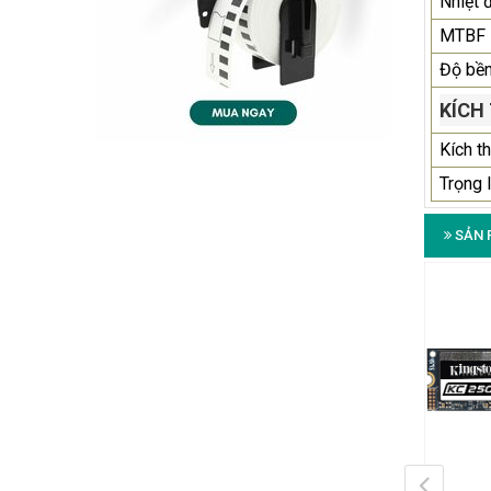
Nhiệt 
MTBF
Độ bề
KÍCH
Kích t
Trọng 
SẢN 