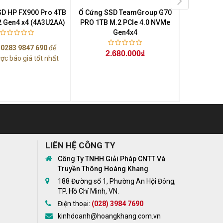
SD HP FX900 Pro 4TB
Ổ Cứng SSD TeamGroup G70
Ổ Cứng SS
 Gen4 x4 (4A3U2AA)
PRO 1TB M.2 PCIe 4.0 NVMe
PRO 2TB M
Gen4x4
ệ
0283 9847 690
để
2.680.000₫
4.
ợc báo giá tốt nhất
LIÊN HỆ CÔNG TY
Công Ty TNHH Giải Pháp CNTT Và
Truyền Thông Hoàng Khang
188 Đường số 1, Phường An Hội Đông,
TP. Hồ Chí Minh, VN.
Điện thoại:
(028) 3984 7690
kinhdoanh@hoangkhang.com.vn