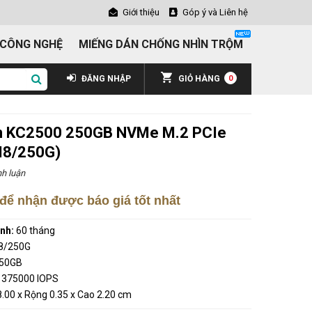
Giới thiệu
Góp ý và Liên hệ
 CÔNG NGHỆ
MIẾNG DÁN CHỐNG NHÌN TRỘM
ĐĂNG NHẬP
GIỎ HÀNG
0
n KC2500 250GB NVMe M.2 PCIe
M8/250G)
h luận
để nhận được báo giá tốt nhất
ành:
60 tháng
8/250G
250GB
 375000 IOPS
8.00 x Rộng 0.35 x Cao 2.20 cm