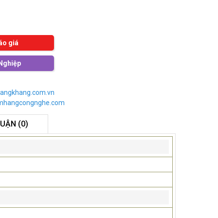
áo giá
Nghiệp
angkhang.com.vn
imhangcongnghe.com
LUẬN (0)