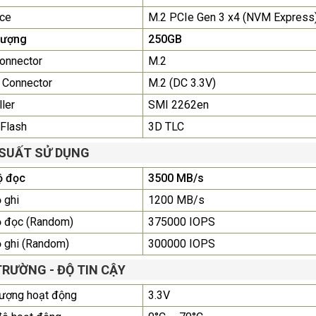
để nhận báo giá tốt
nhất
ace
M.2 PCIe Gen 3 x4 (NVM Express
lượng
250GB
Màn Hình Quảng Cáo
onnector
M.2
SAMSUNG QH65R 65 I...
Liên hệ
0283 9847 690
 Connector
M.2 (DC 3.3V)
để nhận báo giá tốt
ller
SMI 2262en
nhất
Flash
3D TLC
 SUẤT SỬ DỤNG
ộ đọc
3500 MB/s
 ghi
1200 MB/s
ộ đọc (Random)
375000 IOPS
 ghi (Random)
300000 IOPS
TRƯỜNG - ĐỘ TIN CẬY
ượng hoạt động
3.3V