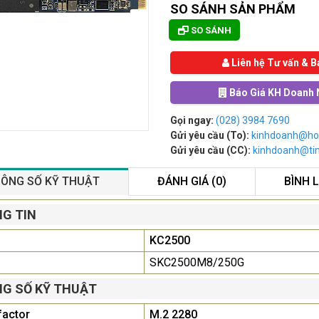
SO SÁNH SẢN PHẨM
SO SÁNH
Liên hệ Tư vấn & B
Báo Giá KH Doanh 
Gọi ngay:
(028) 3984 7690
Gửi yêu cầu (To):
kinhdoanh@ho
Gửi yêu cầu (CC):
kinhdoanh@t
ÔNG SỐ KỸ THUẬT
ĐÁNH GIÁ (0)
BÌNH 
Màn Hình Máy Tính Lenovo
G TIN
D19-10 18.5"...
KC2500
2.150.000₫
SKC2500M8/250G
Màn Hình Quảng Cáo
G SỐ KỸ THUẬT
SAMSUNG QB55R 55 I...
Liên hệ
0283 9847 690
factor
M.2 2280