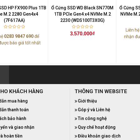
SSD HP FX900 Plus 1TB
Ổ Cứng SSD WD Black SN770M
Ổ Cứng S
 M.2 2280 Gen4x4
1TB PCIe Gen4 x4 NVMe M.2
NVMe M.2
(7F617AA)
2230 (WDS100T3X0G)
Liên h
3.570.000₫
hệ
0283 9847 690
để
nhận đư
được báo giá tốt nhất
CHO KHÁCH HÀNG
THÔNG TIN WEBSITE
dẫn mua hàng
Giới thiệu
ẫn thanh toán
Góp ý và Liên hệ
ách bảo hành
Tin công nghệ
yển và giao nhận
Quy chế hoạt động
và hoàn tiền
Điều khoản giao dịch