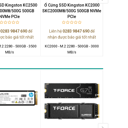
SD Kingston KC2500
Ổ Cứng SSD Kingston KC2000
Ổ Cứng SSD
00M8/500G 500GB
SKC2000M8/500G 500GB NVMe
SKC2000M8
NVMe PCIe
PCIe
ệ
0283 9847 690
để
Liên hệ
0283 9847 690
để
Liên hệ
0
ợc báo giá tốt nhất
nhận được báo giá tốt nhất
nhận được
.2 2280 - 500GB - 3500
KC2000 - M.2 2280 - 500GB - 3000
KC2000 - M.2
MB/s
MB/s