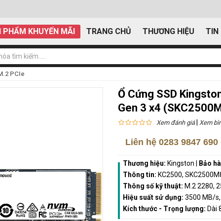
 PHẨM KHUYẾN MÃI
TRANG CHỦ
THƯƠNG HIỆU
TIN
M.2 PCIe
Ổ Cứng SSD Kingsto
Gen 3 x4 (SKC2500
|
Xem đánh giá
Xem bìn
Liên hệ
0283 9847 690
Thương hiệu:
Kingston
|
Bảo h
Thông tin:
KC2500, SKC2500M
Thông số kỹ thuật:
M.2 2280, 
Hiệu suất sử dụng:
3500 MB/s,
Kích thước - Trọng lượng:
Dài 