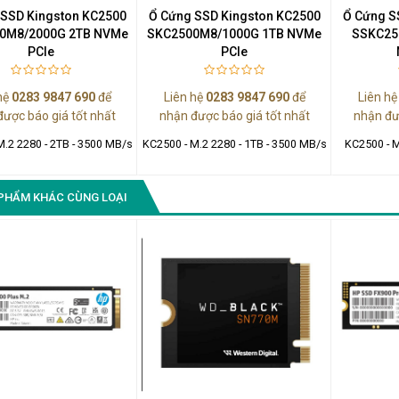
 SSD Kingston KC2500
Ổ Cứng SSD Kingston KC2500
Ổ Cứng S
0M8/2000G 2TB NVMe
SKC2500M8/1000G 1TB NVMe
SSKC25
PCIe
PCIe
hệ
0283 9847 690
để
Liên hệ
0283 9847 690
để
Liên h
được báo giá tốt nhất
nhận được báo giá tốt nhất
nhận đư
M.2 2280 - 2TB - 3500 MB/s
KC2500 - M.2 2280 - 1TB - 3500 MB/s
KC2500 - M
PHẨM KHÁC CÙNG LOẠI