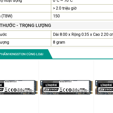
độ hoạt động
0°C ~ 70°C
> 2.0 triệu giờ
n (TBW)
150
 THƯỚC - TRỌNG LƯỢNG
hước
Dài 8.00 x Rộng 0.35 x Cao 2.20 c
lượng
8 gram
PHẨM KINGSTON CÙNG LOẠI