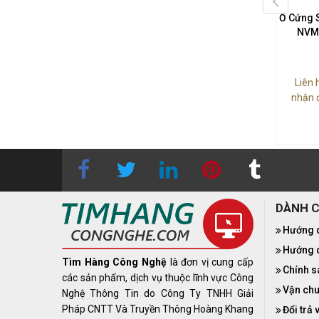
 SSD Kioxia Exceria Pro
Ổ Cứng SSD Transcend 110Q
Ổ Cứng 
Me BiCS FLASH M.2 PCIe
1TB NVMe M.2 PCIe Gen 3 x4
NVMe
 4 x4 (LSE10Z001TG8)
(TS1TMTE110Q)
n hệ
0283 9847 690
để
Liên hệ
0283 9847 690
để
Liên 
 được báo giá tốt nhất
nhận được báo giá tốt nhất
nhận 
 Pro - M.2 2280 - 1TB - 7,300
110Q - M.2 2280 - 1TB - 2000 MB/s
MB/s
DÀNH 
Hướng 
Hướng d
Tìm Hàng Công Nghệ
là đơn vị cung cấp
Chính s
các sản phẩm, dịch vụ thuộc lĩnh vực Công
Vận chu
Nghệ Thông Tin do Công Ty TNHH Giải
Pháp CNTT Và Truyền Thông Hoàng Khang
Đổi trả 