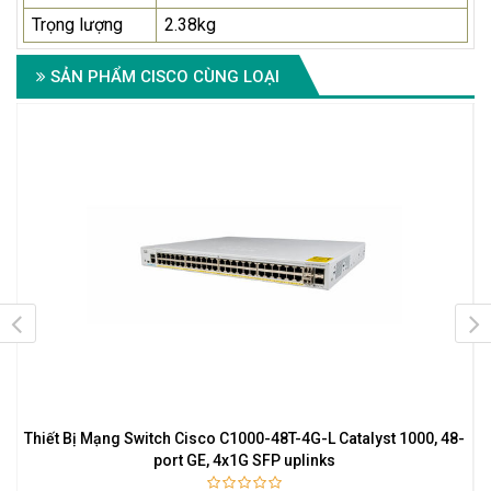
Trọng lượng
2.38kg
SẢN PHẨM CISCO CÙNG LOẠI
Thiết Bị Mạng Switch Cisco C1000-48T-4G-L Catalyst 1000, 48-
T
port GE, 4x1G SFP uplinks