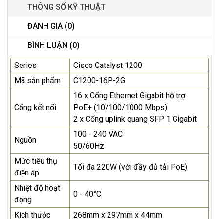
THÔNG SỐ KỸ THUẬT
ĐÁNH GIÁ (0)
BÌNH LUẬN (0)
Series
Cisco Catalyst 1200
Mã sản phẩm
C1200-16P-2G
16 x Cổng Ethernet Gigabit hỗ trợ
Cổng kết nối
PoE+ (10/100/1000 Mbps)
2 x Cổng uplink quang SFP 1 Gigabit
100 - 240 VAC
Nguồn
50/60Hz
Mức tiêu thụ
Tối đa 220W (với đầy đủ tải PoE)
điện áp
Nhiệt độ hoạt
0 - 40°C
động
Kích thước
268mm x 297mm x 44mm