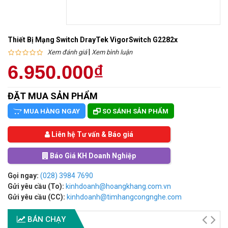
Thiết Bị Mạng Switch DrayTek VigorSwitch G2282x
|
Xem đánh giá
Xem bình luận
6.950.000₫
ĐẶT MUA SẢN PHẨM
MUA HÀNG NGAY
SO SÁNH SẢN PHẨM
Liên hệ Tư vấn & Báo giá
Báo Giá KH Doanh Nghiệp
Gọi ngay:
(028) 3984 7690
Gửi yêu cầu (To):
kinhdoanh@hoangkhang.com.vn
Gửi yêu cầu (CC):
kinhdoanh@timhangcongnghe.com
BÁN CHẠY