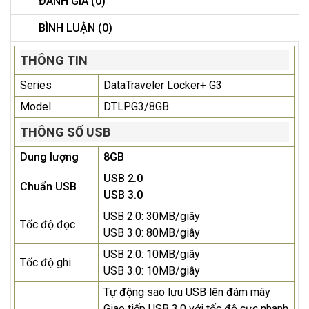
ĐÁNH GIÁ (0)
BÌNH LUẬN (0)
THÔNG TIN
Series
DataTraveler Locker+ G3
Model
DTLPG3/8GB
THÔNG SỐ USB
Dung lượng
8GB
USB 2.0
Chuẩn USB
USB 3.0
USB 2.0: 30MB/giây
Tốc độ đọc
USB 3.0: 80MB/giây
USB 2.0: 10MB/giây
Tốc độ ghi
USB 3.0: 10MB/giây
Tự động sao lưu USB lên đám mây
Giao tiếp USB 3.0 với tốc độ cực nhanh