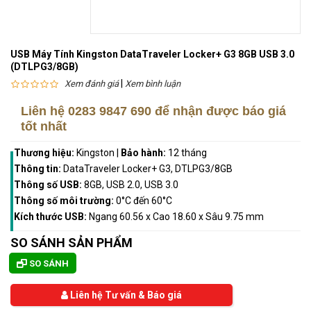
USB Máy Tính Kingston DataTraveler Locker+ G3 8GB USB 3.0
(DTLPG3/8GB)
|
Xem đánh giá
Xem bình luận
Liên hệ
0283 9847 690
để nhận được báo giá
tốt nhất
Thương hiệu:
Kingston
|
Bảo hành:
12 tháng
Thông tin:
DataTraveler Locker+ G3, DTLPG3/8GB
Thông số USB:
8GB, USB 2.0, USB 3.0
Thông số môi trường:
0°C đến 60°C
Kích thước USB:
Ngang 60.56 x Cao 18.60 x Sâu 9.75 mm
SO SÁNH SẢN PHẨM
SO SÁNH
Liên hệ Tư vấn & Báo giá