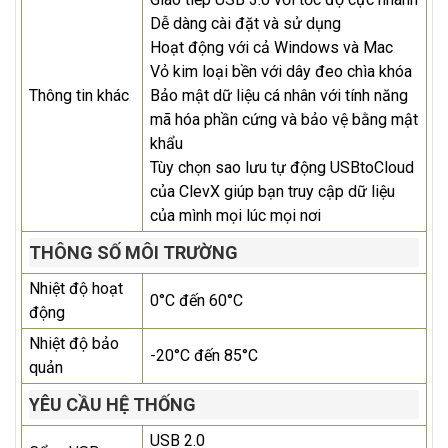
Dễ dàng cài đặt và sử dụng
Hoạt động với cả Windows và Mac
Vỏ kim loại bền với dây đeo chìa khóa
Thông tin khác
Bảo mật dữ liệu cá nhân với tính năng
mã hóa phần cứng và bảo vệ bằng mật
khẩu
Tùy chọn sao lưu tự động USBtoCloud
của ClevX giúp bạn truy cập dữ liệu
của mình mọi lúc mọi nơi
THÔNG SỐ MÔI TRƯỜNG
Nhiệt độ hoạt
0°C đến 60°C
động
Nhiệt độ bảo
-20°C đến 85°C
quản
YÊU CẦU HỆ THỐNG
USB 2.0