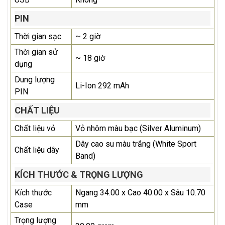
PIN
Thời gian sạc
~ 2 giờ
Thời gian sử
~ 18 giờ
dụng
Dung lượng
Li-Ion 292 mAh
PIN
CHẤT LIỆU
Chất liệu vỏ
Vỏ nhôm màu bạc (Silver Aluminum)
Dây cao su màu trắng (White Sport
Chất liệu dây
Band)
KÍCH THƯỚC & TRỌNG LƯỢNG
Kích thước
Ngang 34.00 x Cao 40.00 x Sâu 10.70
Case
mm
Trọng lượng