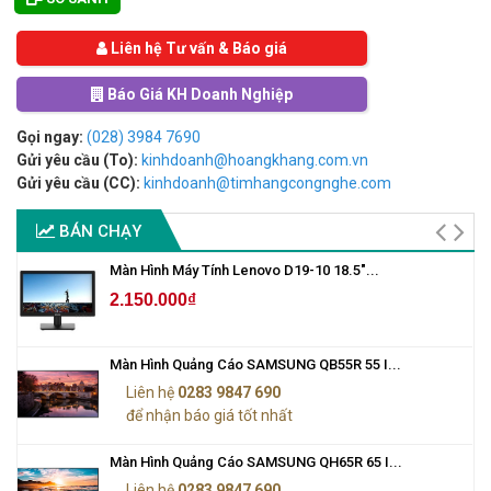
Liên hệ Tư vấn & Báo giá
Báo Giá KH Doanh Nghiệp
Gọi ngay:
(028) 3984 7690
Gửi yêu cầu (To):
kinhdoanh@hoangkhang.com.vn
Gửi yêu cầu (CC):
kinhdoanh@timhangcongnghe.com
BÁN CHẠY
Màn Hình Máy Tính Lenovo D19-10 18.5"...
2.150.000₫
Màn Hình Quảng Cáo SAMSUNG QB55R 55 I...
Liên hệ
0283 9847 690
để nhận báo giá tốt nhất
Màn Hình Quảng Cáo SAMSUNG QH65R 65 I...
Liên hệ
0283 9847 690