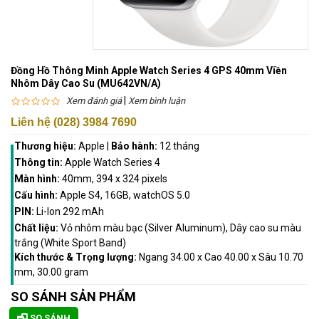
Đồng Hồ Thông Minh Apple Watch Series 4 GPS 40mm Viền
Nhôm Dây Cao Su (MU642VN/A)
|
Xem đánh giá
Xem bình luận
Liên hệ (028) 3984 7690
Thương hiệu:
Apple
|
Bảo hành:
12 tháng
Thông tin:
Apple Watch Series 4
Màn hình:
40mm, 394 x 324 pixels
Cấu hình:
Apple S4, 16GB, watchOS 5.0
PIN:
Li-Ion 292 mAh
Chất liệu:
Vỏ nhôm màu bạc (Silver Aluminum), Dây cao su màu
trắng (White Sport Band)
Kích thước & Trọng lượng:
Ngang 34.00 x Cao 40.00 x Sâu 10.70
mm, 30.00 gram
SO SÁNH SẢN PHẨM
SO SÁNH