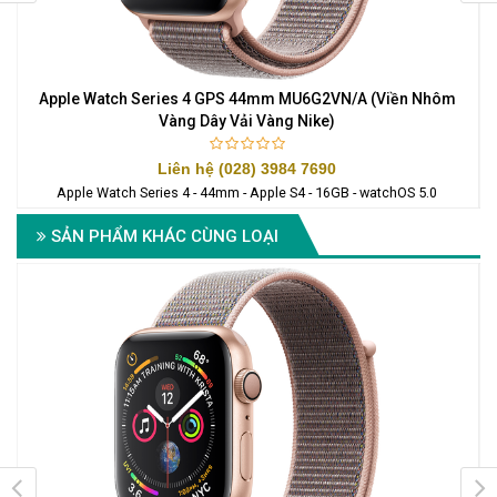
y
Apple Watch Series 4 GPS 44mm MU6G2VN/A (Viền Nhôm
A
Vàng Dây Vải Vàng Nike)
Liên hệ (028) 3984 7690
Apple Watch Series 4 - 44mm - Apple S4 - 16GB - watchOS 5.0
SẢN PHẨM KHÁC CÙNG LOẠI