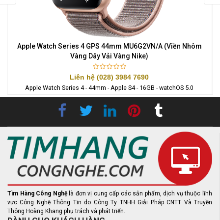
y
Apple Watch Series 4 GPS 44mm MU6G2VN/A (Viền Nhôm
A
Vàng Dây Vải Vàng Nike)
Liên hệ (028) 3984 7690
Apple Watch Series 4 - 44mm - Apple S4 - 16GB - watchOS 5.0
Tìm Hàng Công Nghệ
là đơn vị cung cấp các sản phẩm, dịch vụ thuộc lĩnh
vực Công Nghệ Thông Tin do Công Ty TNHH Giải Pháp CNTT Và Truyền
Thông Hoàng Khang phụ trách và phát triển.