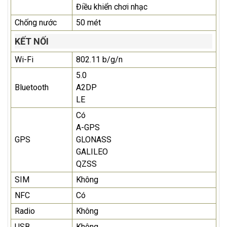
Điều khiển chơi nhạc
Chống nước
50 mét
KẾT NỐI
Wi-Fi
802.11 b/g/n
5.0
Bluetooth
A2DP
LE
Có
A-GPS
GPS
GLONASS
GALILEO
QZSS
SIM
Không
NFC
Có
Radio
Không
USB
Không