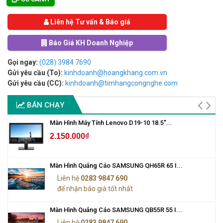
Liên hệ Tư vấn & Báo giá
Báo Giá KH Doanh Nghiệp
Gọi ngay:
(028) 3984 7690
Gửi yêu cầu (To):
kinhdoanh@hoangkhang.com.vn
Gửi yêu cầu (CC):
kinhdoanh@timhangcongnghe.com
BÁN CHẠY
Màn Hình Máy Tính Lenovo D19-10 18.5"...
2.150.000₫
Màn Hình Quảng Cáo SAMSUNG QH65R 65 I...
Liên hệ
0283 9847 690
để nhận báo giá tốt nhất
Màn Hình Quảng Cáo SAMSUNG QB55R 55 I...
Liên hệ
0283 9847 690