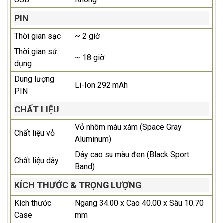
PIN
Thời gian sạc
~ 2 giờ
Thời gian sử
~ 18 giờ
dụng
Dung lượng
Li-Ion 292 mAh
PIN
CHẤT LIỆU
Vỏ nhôm màu xám (Space Gray
Chất liệu vỏ
Aluminum)
Dây cao su màu đen (Black Sport
Chất liệu dây
Band)
KÍCH THƯỚC & TRỌNG LƯỢNG
Kích thước
Ngang 34.00 x Cao 40.00 x Sâu 10.70
Case
mm