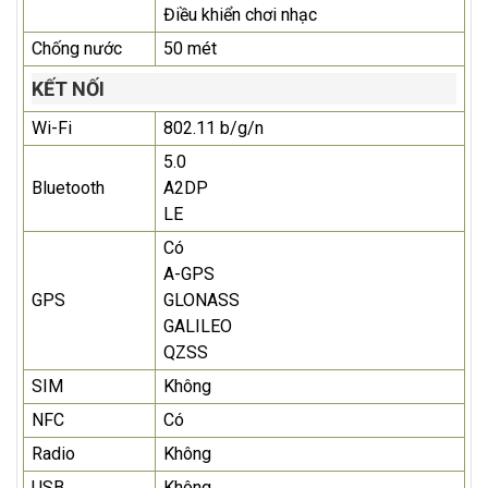
Điều khiển chơi nhạc
Chống nước
50 mét
KẾT NỐI
Wi-Fi
802.11 b/g/n
5.0
Bluetooth
A2DP
LE
Có
A-GPS
GPS
GLONASS
GALILEO
QZSS
SIM
Không
NFC
Có
Radio
Không
USB
Không