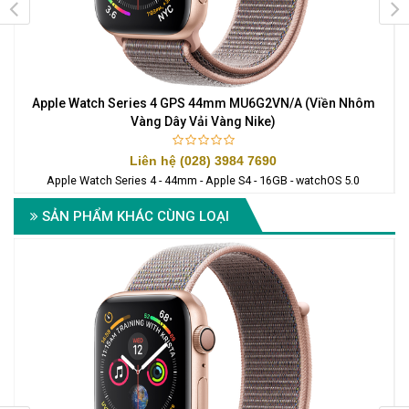
y
Apple Watch Series 4 GPS 44mm MU6G2VN/A (Viền Nhôm
A
Vàng Dây Vải Vàng Nike)
Liên hệ (028) 3984 7690
Apple Watch Series 4 - 44mm - Apple S4 - 16GB - watchOS 5.0
SẢN PHẨM KHÁC CÙNG LOẠI