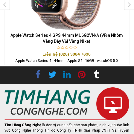
y
Apple Watch Series 4 GPS 44mm MU6G2VN/A (Viền Nhôm
A
Vàng Dây Vải Vàng Nike)
Liên hệ (028) 3984 7690
Apple Watch Series 4 - 44mm - Apple S4 - 16GB - watchOS 5.0
Tìm Hàng Công Nghệ
là đơn vị cung cấp các sản phẩm, dịch vụ thuộc lĩnh
vực Công Nghệ Thông Tin do Công Ty TNHH Giải Pháp CNTT Và Truyền