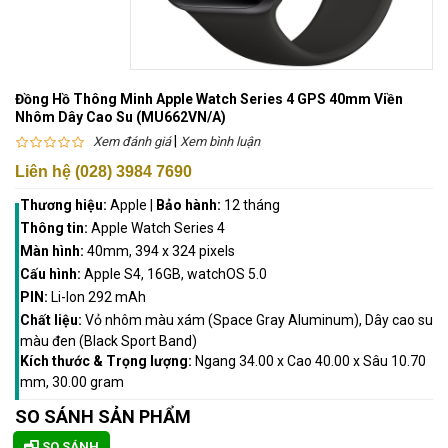
Đồng Hồ Thông Minh Apple Watch Series 4 GPS 40mm Viền
Nhôm Dây Cao Su (MU662VN/A)
|
Xem đánh giá
Xem bình luận
Liên hệ (028) 3984 7690
Thương hiệu:
Apple
|
Bảo hành:
12 tháng
Thông tin:
Apple Watch Series 4
Màn hình:
40mm, 394 x 324 pixels
Cấu hình:
Apple S4, 16GB, watchOS 5.0
PIN:
Li-Ion 292 mAh
Chất liệu:
Vỏ nhôm màu xám (Space Gray Aluminum), Dây cao su
màu đen (Black Sport Band)
Kích thước & Trọng lượng:
Ngang 34.00 x Cao 40.00 x Sâu 10.70
mm, 30.00 gram
SO SÁNH SẢN PHẨM
SO SÁNH