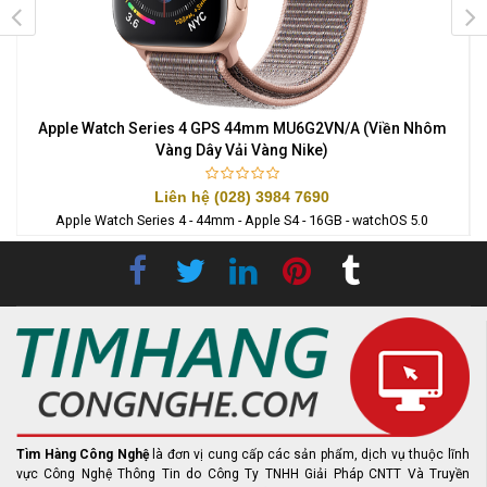
y
Apple Watch Series 4 GPS 44mm MU6G2VN/A (Viền Nhôm
A
Vàng Dây Vải Vàng Nike)
Liên hệ (028) 3984 7690
Apple Watch Series 4 - 44mm - Apple S4 - 16GB - watchOS 5.0
Tìm Hàng Công Nghệ
là đơn vị cung cấp các sản phẩm, dịch vụ thuộc lĩnh
vực Công Nghệ Thông Tin do Công Ty TNHH Giải Pháp CNTT Và Truyền