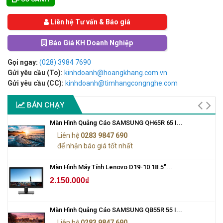
Liên hệ Tư vấn & Báo giá
Báo Giá KH Doanh Nghiệp
Gọi ngay:
(028) 3984 7690
Gửi yêu cầu (To):
kinhdoanh@hoangkhang.com.vn
Gửi yêu cầu (CC):
kinhdoanh@timhangcongnghe.com
BÁN CHẠY
Màn Hình Quảng Cáo SAMSUNG QH65R 65 I...
Liên hệ
0283 9847 690
để nhận báo giá tốt nhất
Màn Hình Máy Tính Lenovo D19-10 18.5"...
2.150.000₫
Màn Hình Quảng Cáo SAMSUNG QB55R 55 I...
Liên hệ
0283 9847 690