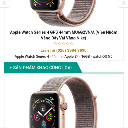
y
Apple Watch Series 4 GPS 44mm MU6G2VN/A (Viền Nhôm
A
Vàng Dây Vải Vàng Nike)
Liên hệ (028) 3984 7690
Apple Watch Series 4 - 44mm - Apple S4 - 16GB - watchOS 5.0
SẢN PHẨM KHÁC CÙNG LOẠI