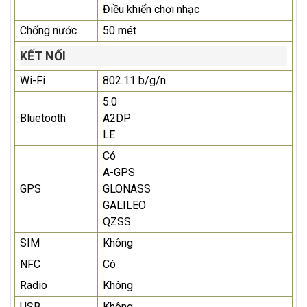
Điều khiển chơi nhạc
Chống nước
50 mét
KẾT NỐI
Wi-Fi
802.11 b/g/n
5.0
Bluetooth
A2DP
LE
Có
A-GPS
GPS
GLONASS
GALILEO
QZSS
SIM
Không
NFC
Có
Radio
Không
USB
Không