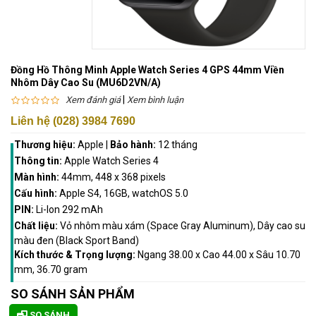
Đồng Hồ Thông Minh Apple Watch Series 4 GPS 44mm Viền
Nhôm Dây Cao Su (MU6D2VN/A)
|
Xem đánh giá
Xem bình luận
Liên hệ (028) 3984 7690
Thương hiệu:
Apple
|
Bảo hành:
12 tháng
Thông tin:
Apple Watch Series 4
Màn hình:
44mm, 448 x 368 pixels
Cấu hình:
Apple S4, 16GB, watchOS 5.0
PIN:
Li-Ion 292 mAh
Chất liệu:
Vỏ nhôm màu xám (Space Gray Aluminum), Dây cao su
màu đen (Black Sport Band)
Kích thước & Trọng lượng:
Ngang 38.00 x Cao 44.00 x Sâu 10.70
mm, 36.70 gram
SO SÁNH SẢN PHẨM
SO SÁNH