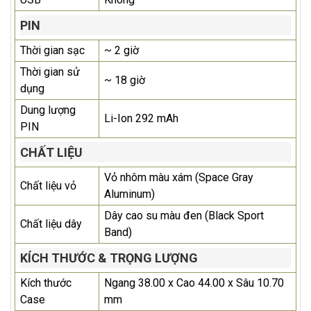
PIN
Thời gian sạc
~ 2 giờ
Thời gian sử
~ 18 giờ
dụng
Dung lượng
Li-Ion 292 mAh
PIN
CHẤT LIỆU
Vỏ nhôm màu xám (Space Gray
Chất liệu vỏ
Aluminum)
Dây cao su màu đen (Black Sport
Chất liệu dây
Band)
KÍCH THƯỚC & TRỌNG LƯỢNG
Kích thước
Ngang 38.00 x Cao 44.00 x Sâu 10.70
Case
mm