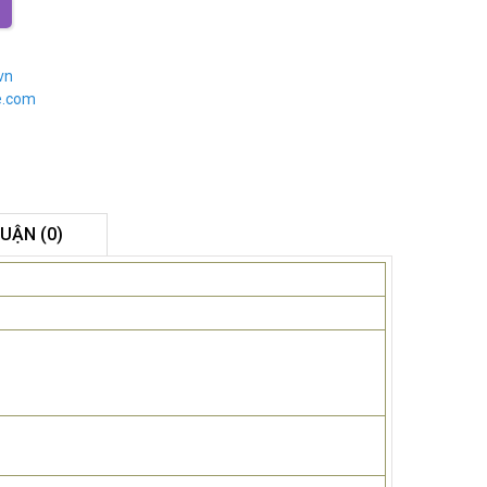
vn
e.com
LUẬN (0)