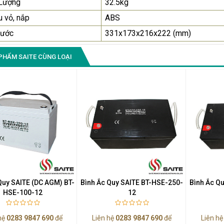
 Lượng
32.5kg
Màn Hình Quảng Cáo
u vỏ, nắp
ABS
SAMSUNG QH65R 65 I...
hước
331x173x216x222 (mm)
Liên hệ
0283 9847 690
để nhận báo giá tốt
PHẨM SAITE CÙNG LOẠI
nhất
Quy SAITE (DC AGM) BT-
Bình Ắc Quy SAITE BT-HSE-250-
Bình Ắc Q
HSE-100-12
12
hệ
0283 9847 690
để
Liên hệ
0283 9847 690
để
Liên h