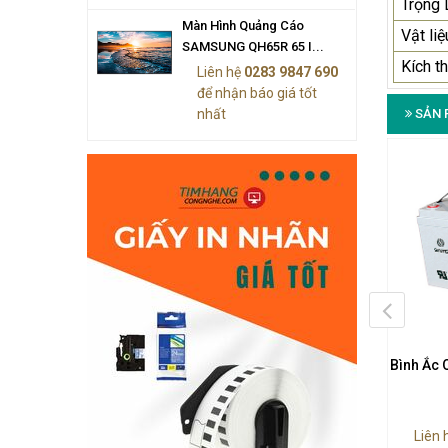
Trọng
Màn Hình Quảng Cáo
Vật liệ
SAMSUNG QH65R 65 I...
Kích t
Liên hệ
0283 9847 690
để nhận báo giá tốt
nhất
SẢN 
Ắc Quy SAITE BT-HSE-75-
Bình Ắc Quy SAITE BT-HSE-70-
Bình Ắc 
12
12
n hệ
0283 9847 690
để
Liên hệ
0283 9847 690
để
Liên 