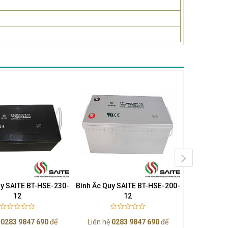
uy SAITE BT-HSE-230-
Bình Ắc Quy SAITE BT-HSE-200-
Bình Ắc Quy
12
12
ệ
0283 9847 690
để
Liên hệ
0283 9847 690
để
Liên hệ
0