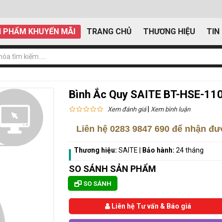
 PHẨM KHUYẾN MÃI
TRANG CHỦ
THƯƠNG HIỆU
TIN
Bình Ắc Quy SAITE BT-HSE-11
|
Xem đánh giá
Xem bình luận
Liên hệ
0283 9847 690
để nhận đượ
Thương hiệu:
SAITE
|
Bảo hành:
24 tháng
SO SÁNH SẢN PHẨM
SO SÁNH
Liên hệ Tư vấn & Báo giá