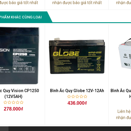
được báo giá tốt nhất
nhận được báo giá tốt nhất
nhận đư
PHẨM KHÁC CÙNG LOẠI
Ắc Quy Vision CP1250
Bình Ắc Quy Globe 12V-12Ah
Bình Ắc Qu
(12V5AH)
436.000₫
278.000₫
Liên h
nhận đư