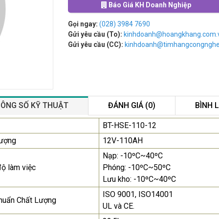
Báo Giá KH Doanh Nghiệp
Gọi ngay:
(028) 3984 7690
Gửi yêu cầu (To):
kinhdoanh@hoangkhang.com.
Gửi yêu cầu (CC):
kinhdoanh@timhangcongngh
ÔNG SỐ KỸ THUẬT
ĐÁNH GIÁ (0)
BÌNH 
Màn Hình Quảng Cáo
BT-HSE-110-12
SAMSUNG QB55R 55 I...
lượng
12V-110AH
Liên hệ
0283 9847 690
Nạp: -10ºC~40ºC
để nhận báo giá tốt
nhất
độ làm việc
Phóng: -10ºC~50ºC
Lưu kho: -10ºC~40ºC
Màn Hình Máy Tính Lenovo
ISO 9001, ISO14001
D19-10 18.5"...
huẩn Chất Lượng
UL và CE.
2.150.000₫