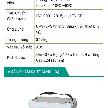
việc
Lưu kho: -10ºC~40ºC
Tiêu Chuẩn
ISO 9001-2015; UL; IEC; CE
Chất Lượng
UPS/EPS/thiết bị điều khiển, thiết bị y
Ứng Dụng
tế….
Trọng Lượng
34.5kg
Vật liệu vỏ, nắp
ABS
Dài 407 x Rộng 177 x Cao 224 x Tổng
Kích thước
Cao 224 (±3mm)
SẢN PHẨM SAITE CÙNG LOẠI