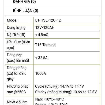
ĐÁNH GIÁ (0)
BÌNH LUẬN (0)
Model
BT-HSE-120-12
Dung lượng
12V-120AH
Nội Trở (IR)
≤ 4.5mΩ
Đầu Cực (điện
T16 Terminal
cực)
Dòng nạp
< 32.5A
(sạc) lớn nhất
Dòng phóng
(xả) tối đa 5
1000A
giây
Phương pháp
Cycle (Chu kỳ): 14.1V to 14.4V
sạc @250C
Stanby (thông thường): 13.6V to 13.8V
Nạp: -10ºC~40ºC
Nhiệt độ làm
Phóng: -10ºC~50ºC