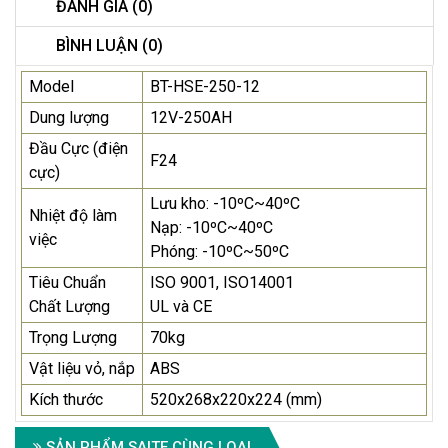
ĐÁNH GIÁ (0)
BÌNH LUẬN (0)
Model
BT-HSE-250-12
Dung lượng
12V-250AH
Đầu Cực (điện
F24
cực)
Lưu kho: -10ºC~40ºC
Nhiệt độ làm
Nạp: -10ºC~40ºC
việc
Phóng: -10ºC~50ºC
Tiêu Chuẩn
ISO 9001, ISO14001
Chất Lượng
UL và CE
Trọng Lượng
70kg
Vật liệu vỏ, nắp
ABS
Kích thước
520x268x220x224 (mm)
SẢN PHẨM SAITE CÙNG LOẠI