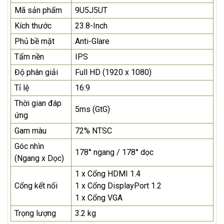
Mã sản phẩm
9U5J5UT
Kích thước
23.8-Inch
Phủ bề mặt
Anti-Glare
Tấm nền
IPS
Độ phân giải
Full HD (1920 x 1080)
Tỉ lệ
16:9
Thời gian đáp
5ms (GtG)
ứng
Gam màu
72% NTSC
Góc nhìn
178° ngang / 178° dọc
(Ngang x Dọc)
1 x Cổng HDMI 1.4
Cổng kết nối
1 x Cổng DisplayPort 1.2
1 x Cổng VGA
Trọng lượng
3.2 kg