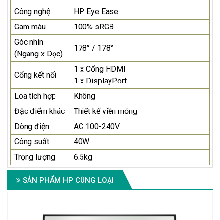
Công nghệ
HP Eye Ease
Gam màu
100% sRGB
Góc nhìn
178° / 178°
(Ngang x Dọc)
1 x Cổng HDMI
Cổng kết nối
1 x DisplayPort
Loa tích hợp
Không
Đặc điểm khác
Thiết kế viền mỏng
Dòng điện
AC 100-240V
Công suất
40W
Trọng lượng
6.5kg
SẢN PHẨM HP CÙNG LOẠI