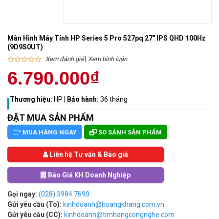
Màn Hình Máy Tính HP Series 5 Pro 527pq 27" IPS QHD 100Hz
(9D9S0UT)
|
Xem đánh giá
Xem bình luận
6.790.000₫
Thương hiệu:
HP
|
Bảo hành:
36 tháng
ĐẶT MUA SẢN PHẨM
MUA HÀNG NGAY
SO SÁNH SẢN PHẨM
Liên hệ Tư vấn & Báo giá
Báo Giá KH Doanh Nghiệp
Gọi ngay:
(028) 3984 7690
Gửi yêu cầu (To):
kinhdoanh@hoangkhang.com.vn
Gửi yêu cầu (CC):
kinhdoanh@timhangcongnghe.com