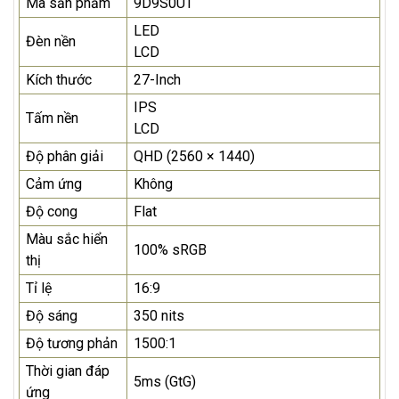
Mã sản phẩm
9D9S0UT
LED
Đèn nền
LCD
Kích thước
27-Inch
IPS
Tấm nền
LCD
Độ phân giải
QHD (2560 × 1440)
Cảm ứng
Không
Độ cong
Flat
Màu sắc hiển
100% sRGB
thị
Tỉ lệ
16:9
Độ sáng
350 nits
Độ tương phản
1500:1
Thời gian đáp
5ms (GtG)
ứng