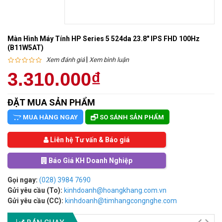
Màn Hình Máy Tính HP Series 5 524da 23.8" IPS FHD 100Hz
(B11W5AT)
|
Xem đánh giá
Xem bình luận
3.310.000₫
ĐẶT MUA SẢN PHẨM
MUA HÀNG NGAY
SO SÁNH SẢN PHẨM
Liên hệ Tư vấn & Báo giá
Báo Giá KH Doanh Nghiệp
Gọi ngay:
(028) 3984 7690
Gửi yêu cầu (To):
kinhdoanh@hoangkhang.com.vn
Gửi yêu cầu (CC):
kinhdoanh@timhangcongnghe.com