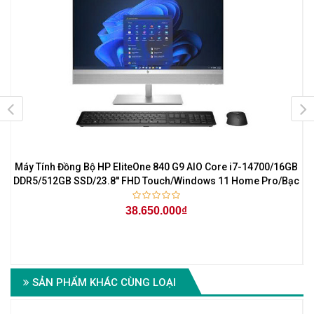
Máy Tính Đồng Bộ HP EliteOne 840 G9 AIO Core i7-14700/16GB
M
DDR5/512GB SSD/23.8'' FHD Touch/Windows 11 Home Pro/Bạc
38.650.000₫
SẢN PHẨM KHÁC CÙNG LOẠI