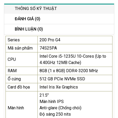
THÔNG SỐ KỸ THUẬT
ĐÁNH GIÁ (0)
BÌNH LUẬN (0)
Series
200 Pro G4
Mã sản phẩm
74S25PA
Intel Core i5-1235U 10-Cores (Up to
CPU
4.40GHz 12MB Cache)
RAM
8GB (1 x 8GB) DDR4-3200 MHz
Ổ cứng
512 GB PCIe NVMe SSD
Card đồ họa
Intel Iris Xe Graphics
21.5"
Màn hình IPS
Màn hình
Anti-glare (Chống chói)
Độ sáng 250 nits