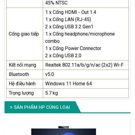
45% NTSC
1 x Cổng HDMI - Out 1.4
1 x Cổng LAN (RJ-45)
2 x Cổng USB 3.2 Gen1
Cổng giao tiếp
1 x Cổng headphone/microphone
combo
1 x Cổng Power Connector
2 x Cổng USB 2.0
Kết nối mạng
Realtek 802.11a/b/g/n/ac (2x2) Wi-F
Bluetooth
v5.0
Hệ điều hành
Windows 11 Home 64
Trọng lượng
5.7 kg
SẢN PHẨM HP CÙNG LOẠI