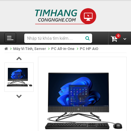
0
Máy Vi Tính, Server
PC All-in-One
PC HP AiO