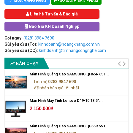
MUA HÀNG NGAY
SO SÁNH SẢN PHẨM
Liên hệ Tư vấn & Báo giá
Báo Giá KH Doanh Nghiệp
Gọi ngay:
(028) 3984 7690
Gửi yêu cầu (To):
kinhdoanh@hoangkhang.com.vn
Gửi yêu cầu (CC):
kinhdoanh@timhangcongnghe.com
BÁN CHẠY
Màn Hình Quảng Cáo SAMSUNG QH65R 65 I...
Liên hệ
0283 9847 690
để nhận báo giá tốt nhất
Màn Hình Máy Tính Lenovo D19-10 18.5"...
2.150.000₫
Màn Hình Quảng Cáo SAMSUNG QB55R 55 I...