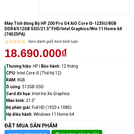
Máy Tính Đồng Bộ HP 200 Pro G4 AiO Core i5-1235U/8GB
DDR4/512GB SSD/21.5" FHD/Intel Graphics/Win 11 Home 64
(74S25PA)
|
Xem đánh giá
Xem bình luận
18.690.000₫
Thương hiệu:
HP
|
Bảo hành:
12 tháng
CPU:
Intel Core i5 (Thế hệ 12)
RAM:
8GB
Ổ cứng:
512GB SSD
Card đồ họa:
Intel Iris Xe Graphics
Màn hình:
21.5"
Độ phân giải:
Full HD (1920 x 1080)
Hệ điều hành:
WIndows 11 Home 64
ĐẶT MUA SẢN PHẨM