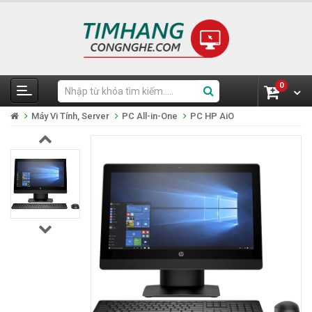
0
Máy Vi Tính, Server
PC All-in-One
PC HP AiO