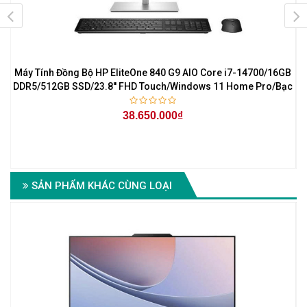
Máy Tính Đồng Bộ HP EliteOne 840 G9 AIO Core i7-14700/16GB
M
DDR5/512GB SSD/23.8'' FHD Touch/Windows 11 Home Pro/Bạc
38.650.000₫
SẢN PHẨM KHÁC CÙNG LOẠI