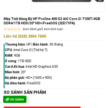
Máy Tính Đồng Bộ HP ProOne 400 G3 AiO Core i3-7100T/4GB
DDR4/1TB HDD/20" HD+/FreeDOS (2ED71PA)
|
Xem đánh giá
Xem bình luận
Liên hệ (028) 3984 7690
Thương hiệu:
HP
|
Bảo hành:
36 tháng
CPU:
Intel Core i3 (Thế hệ 7)
RAM:
4GB
Ổ cứng:
1TB HDD
Card đồ họa:
Intel HD Graphics 630
Màn hình:
20"
Độ phân giải:
HD+ (1600 x 900)
Hệ điều hành:
FreeDOS
SO SÁNH SẢN PHẨM
SO SÁNH