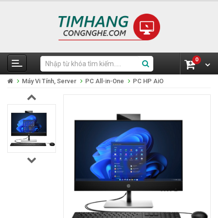
0
Máy Vi Tính, Server
PC All-in-One
PC HP AiO