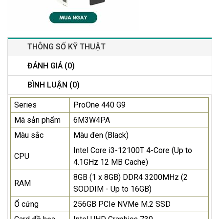
THÔNG SỐ KỸ THUẬT
ĐÁNH GIÁ (0)
BÌNH LUẬN (0)
Series
ProOne 440 G9
Mã sản phẩm
6M3W4PA
Màu sắc
Màu đen (Black)
Intel Core i3-12100T 4-Core (Up to
CPU
4.1GHz 12 MB Cache)
8GB (1 x 8GB) DDR4 3200MHz (2
RAM
SODDIM - Up to 16GB)
Ổ cứng
256GB PCIe NVMe M.2 SSD