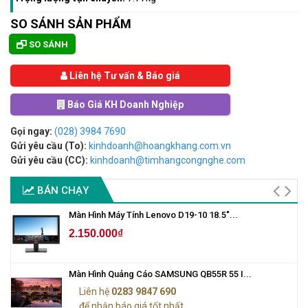
SO SÁNH SẢN PHẨM
SO SÁNH
Liên hệ Tư vấn & Báo giá
Báo Giá KH Doanh Nghiệp
Gọi ngay:
(028) 3984 7690
Gửi yêu cầu (To):
kinhdoanh@hoangkhang.com.vn
Gửi yêu cầu (CC):
kinhdoanh@timhangcongnghe.com
BÁN CHẠY
Màn Hình Máy Tính Lenovo D19-10 18.5"...
2.150.000₫
Màn Hình Quảng Cáo SAMSUNG QB55R 55 I...
Liên hệ
0283 9847 690
để nhận báo giá tốt nhất