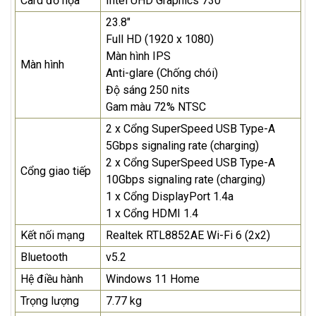
Card đồ họa
Intel UHD Graphics 730
23.8"
Full HD (1920 x 1080)
Màn hình IPS
Màn hình
Anti-glare (Chống chói)
Độ sáng 250 nits
Gam màu 72% NTSC
2 x Cổng SuperSpeed USB Type-A
5Gbps signaling rate (charging)
2 x Cổng SuperSpeed USB Type-A
Cổng giao tiếp
10Gbps signaling rate (charging)
1 x Cổng DisplayPort 1.4a
1 x Cổng HDMI 1.4
Kết nối mạng
Realtek RTL8852AE Wi-Fi 6 (2x2)
Bluetooth
v5.2
Hệ điều hành
Windows 11 Home
Trọng lượng
7.77 kg