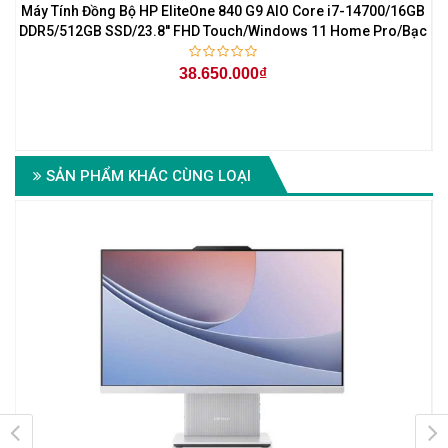
Máy Tính Đồng Bộ HP EliteOne 840 G9 AIO Core i7-14700/16GB
M
DDR5/512GB SSD/23.8'' FHD Touch/Windows 11 Home Pro/Bạc
38.650.000₫
SẢN PHẨM KHÁC CÙNG LOẠI