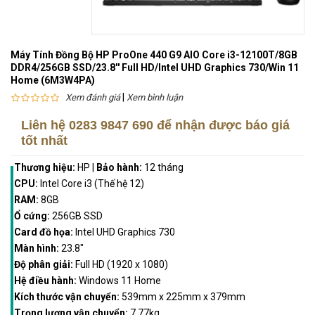
Máy Tính Đồng Bộ HP ProOne 440 G9 AIO Core i3-12100T/8GB
DDR4/256GB SSD/23.8'' Full HD/Intel UHD Graphics 730/Win 11
Home (6M3W4PA)
|
Xem đánh giá
Xem bình luận
Liên hệ
0283 9847 690
để nhận được báo giá
tốt nhất
Thương hiệu:
HP
|
Bảo hành:
12 tháng
CPU:
Intel Core i3 (Thế hệ 12)
RAM:
8GB
Ổ cứng:
256GB SSD
Card đồ họa:
Intel UHD Graphics 730
Màn hình:
23.8"
Độ phân giải:
Full HD (1920 x 1080)
Hệ điều hành:
Windows 11 Home
Kích thước vận chuyển:
539mm x 225mm x 379mm
Trọng lượng vận chuyển:
7.77kg