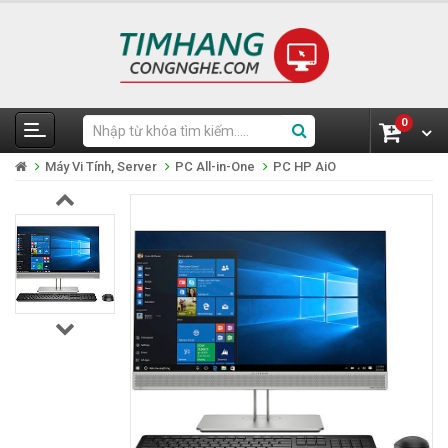
0
Máy Vi Tính, Server
PC All-in-One
PC HP AiO