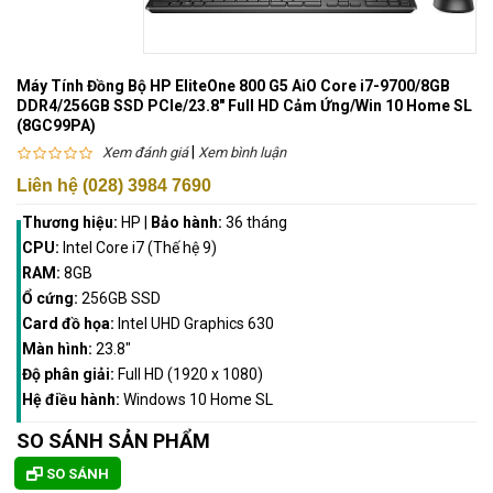
Máy Tính Đồng Bộ HP EliteOne 800 G5 AiO Core i7-9700/8GB
DDR4/256GB SSD PCIe/23.8" Full HD Cảm Ứng/Win 10 Home SL
(8GC99PA)
|
Xem đánh giá
Xem bình luận
Liên hệ (028) 3984 7690
Thương hiệu:
HP
|
Bảo hành:
36 tháng
CPU:
Intel Core i7 (Thế hệ 9)
RAM:
8GB
Ổ cứng:
256GB SSD
Card đồ họa:
Intel UHD Graphics 630
Màn hình:
23.8"
Độ phân giải:
Full HD (1920 x 1080)
Hệ điều hành:
Windows 10 Home SL
SO SÁNH SẢN PHẨM
SO SÁNH