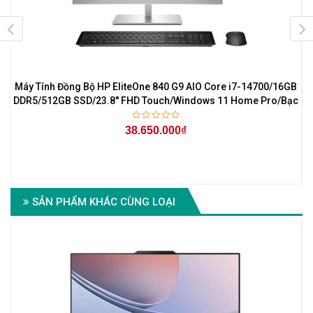
Máy Tính Đồng Bộ HP EliteOne 840 G9 AIO Core i7-14700/16GB
M
DDR5/512GB SSD/23.8'' FHD Touch/Windows 11 Home Pro/Bạc
38.650.000₫
SẢN PHẨM KHÁC CÙNG LOẠI