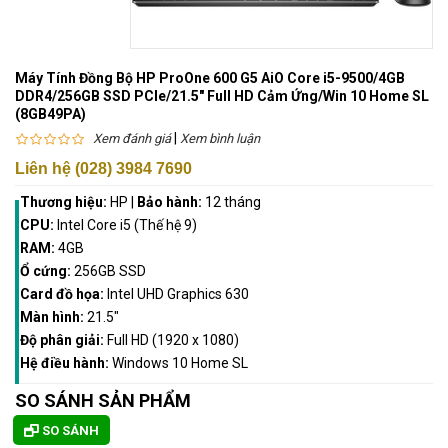
Máy Tính Đồng Bộ HP ProOne 600 G5 AiO Core i5-9500/4GB
DDR4/256GB SSD PCIe/21.5" Full HD Cảm Ứng/Win 10 Home SL
(8GB49PA)
|
Xem đánh giá
Xem bình luận
Liên hệ (028) 3984 7690
Thương hiệu:
HP
|
Bảo hành:
12 tháng
CPU:
Intel Core i5 (Thế hệ 9)
RAM:
4GB
Ổ cứng:
256GB SSD
Card đồ họa:
Intel UHD Graphics 630
Màn hình:
21.5"
Độ phân giải:
Full HD (1920 x 1080)
Hệ điều hành:
Windows 10 Home SL
SO SÁNH SẢN PHẨM
SO SÁNH