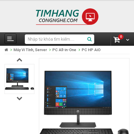
0
Máy Vi Tính, Server
PC All-in-One
PC HP AiO