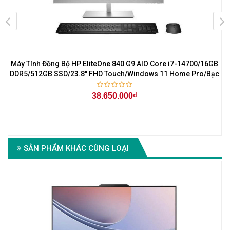
Máy Tính Đồng Bộ HP EliteOne 840 G9 AIO Core i7-14700/16GB
M
DDR5/512GB SSD/23.8'' FHD Touch/Windows 11 Home Pro/Bạc
38.650.000₫
SẢN PHẨM KHÁC CÙNG LOẠI