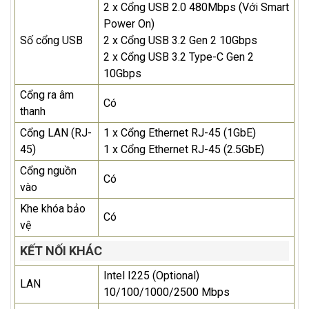
2 x Cổng USB 2.0 480Mbps (Với Smart
Power On)
Số cổng USB
2 x Cổng USB 3.2 Gen 2 10Gbps
2 x Cổng USB 3.2 Type-C Gen 2
10Gbps
Cổng ra âm
Có
thanh
Cổng LAN (RJ-
1 x Cổng Ethernet RJ-45 (1GbE)
45)
1 x Cổng Ethernet RJ-45 (2.5GbE)
Cổng nguồn
Có
vào
Khe khóa bảo
Có
vệ
KẾT NỐI KHÁC
Intel I225 (Optional)
LAN
10/100/1000/2500 Mbps