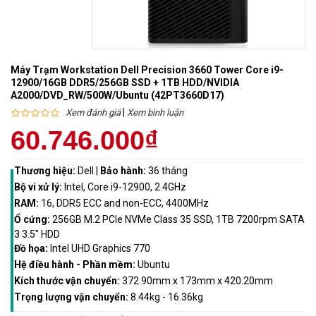
Máy Trạm Workstation Dell Precision 3660 Tower Core i9-
12900/16GB DDR5/256GB SSD + 1TB HDD/NVIDIA
A2000/DVD_RW/500W/Ubuntu (42PT3660D17)
|
Xem đánh giá
Xem bình luận
60.746.000₫
Thương hiệu:
Dell
|
Bảo hành:
36 tháng
Bộ vi xử lý:
Intel, Core i9-12900, 2.4GHz
RAM:
16, DDR5 ECC and non-ECC, 4400MHz
Ổ cứng:
256GB M.2 PCIe NVMe Class 35 SSD, 1TB 7200rpm SATA
3 3.5" HDD
Đồ họa:
Intel UHD Graphics 770
Hệ điều hành - Phần mềm:
Ubuntu
Kích thước vận chuyển:
372.90mm x 173mm x 420.20mm
Trọng lượng vận chuyển:
8.44kg - 16.36kg