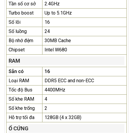
Tần số cơ sở
2.4GHz
Turbo boost
Up to 5.1GHz
Số lõi
16
Số luồng
24
Bộ nhớ đệm
30MB Cache
Chipset
Intel W680
RAM
Sẵn có
16
Loại RAM
DDR5 ECC and non-ECC
Tốc độ Bus
4400MHz
Số khe RAM
4
Số khe trống
2
Hỗ trợ tối đa
128GB (4 x 32GB)
Ổ CỨNG