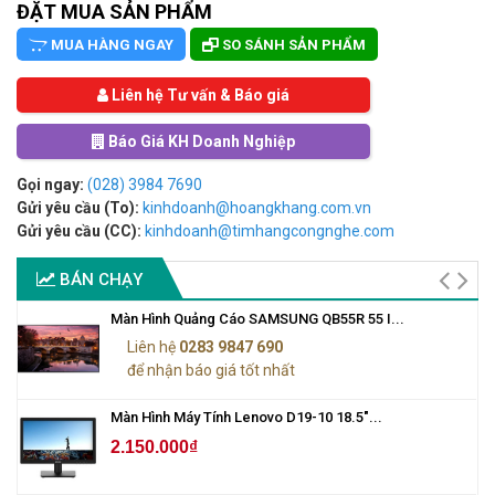
ĐẶT MUA SẢN PHẨM
MUA HÀNG NGAY
SO SÁNH SẢN PHẨM
Liên hệ Tư vấn & Báo giá
Báo Giá KH Doanh Nghiệp
Gọi ngay:
(028) 3984 7690
Gửi yêu cầu (To):
kinhdoanh@hoangkhang.com.vn
Gửi yêu cầu (CC):
kinhdoanh@timhangcongnghe.com
BÁN CHẠY
Màn Hình Quảng Cáo SAMSUNG QB55R 55 I...
Liên hệ
0283 9847 690
để nhận báo giá tốt nhất
Màn Hình Máy Tính Lenovo D19-10 18.5"...
2.150.000₫