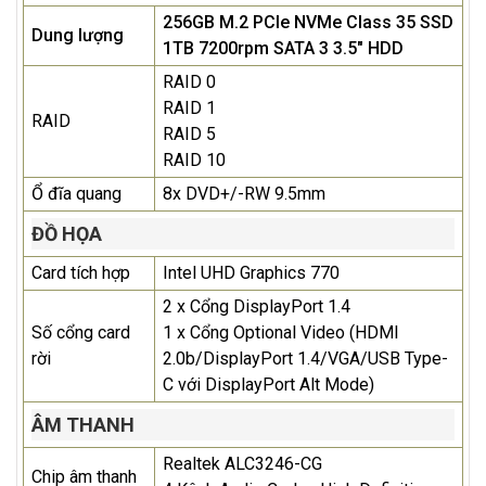
256GB M.2 PCIe NVMe Class 35 SSD
Dung lượng
1TB 7200rpm SATA 3 3.5" HDD
RAID 0
RAID 1
RAID
RAID 5
RAID 10
Ổ đĩa quang
8x DVD+/-RW 9.5mm
ĐỒ HỌA
Card tích hợp
Intel UHD Graphics 770
2 x Cổng DisplayPort 1.4
Số cổng card
1 x Cổng Optional Video (HDMI
rời
2.0b/DisplayPort 1.4/VGA/USB Type-
C với DisplayPort Alt Mode)
ÂM THANH
Realtek ALC3246-CG
Chip âm thanh