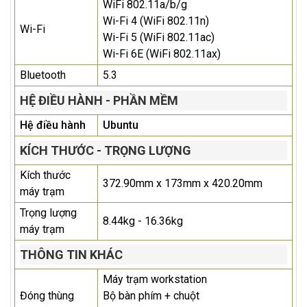
WiFi 802.11a/b/g
Wi-Fi 4 (WiFi 802.11n)
Wi-Fi
Wi-Fi 5 (WiFi 802.11ac)
Wi-Fi 6E (WiFi 802.11ax)
Bluetooth
5.3
HỆ ĐIỀU HÀNH - PHẦN MỀM
Hệ điều hành
Ubuntu
KÍCH THƯỚC - TRỌNG LƯỢNG
Kích thước
372.90mm x 173mm x 420.20mm
máy trạm
Trọng lượng
8.44kg - 16.36kg
máy trạm
THÔNG TIN KHÁC
Máy trạm workstation
Đóng thùng
Bộ bàn phím + chuột