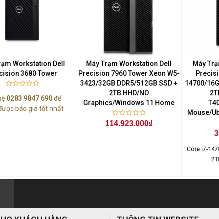
rạm Workstation Dell
Máy Trạm Workstation Dell
Máy Trạ
cision 3680 Tower
Precision 7960 Tower Xeon W5-
Precisi
3423/32GB DDR5/512GB SSD +
14700/16G
2TB HHD/NO
2T
hệ
0283 9847 690
để
Graphics/Windows 11 Home
T40
được báo giá tốt nhất
Mouse/Ub
114.923.000₫
3
Core i7-147
2T