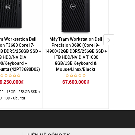
m Workstation Dell
Máy Trạm Workstation Dell
Máy Trạm 
on T3680 Core i7-
Precision 3680 (Core i9-
Precision 3
B DDR5/256GB SSD +
14900/32GB DDR5/256GB SSD +
14900/16GB
B HDD/NVIDIA
1TB HDD/NVIDIA T1000
1TB HDD/I
0/Keyboard +
8GB/USB Keyboard &
770/US
untu (42PT3680D03)
Mouse/Linux/Black)
Mou
9.250.000₫
67.600.000₫
48
00 - 16GB - 256GB SSD +
Core i9-1490
B HDD - Ubuntu
2230 PCIe NVM
- 1TB M.2 2
Cl