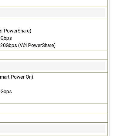
ới PowerShare)
10Gbps
 20Gbps (Với PowerShare)
Smart Power On)
10Gbps