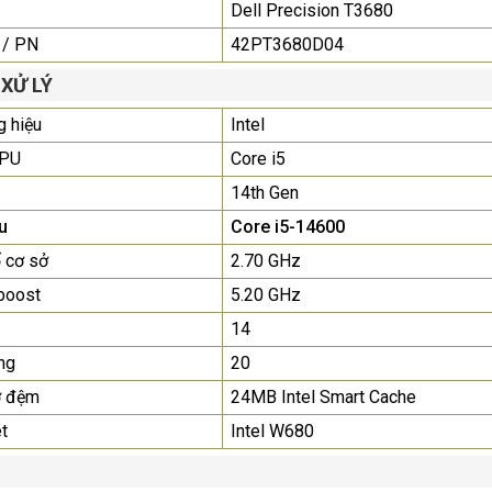
Dell Precision T3680
Liên hệ
0283 9847 690
để nhận báo giá tốt
 / PN
42PT3680D04
nhất
 XỬ LÝ
Màn Hình Máy Tính Lenovo
 hiệu
Intel
D19-10 18.5"...
2.150.000₫
CPU
Core i5
14th Gen
Màn Hình Quảng Cáo
u
Core i5-14600
SAMSUNG QH65R 65 I...
Liên hệ
0283 9847 690
 cơ sở
2.70 GHz
để nhận báo giá tốt
boost
5.20 GHz
nhất
14
ng
20
ớ đệm
24MB Intel Smart Cache
t
Intel W680