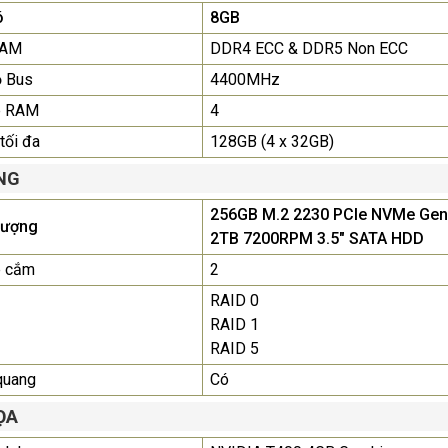
ó
8GB
RAM
DDR4 ECC & DDR5 Non ECC
ộ Bus
4400MHz
e RAM
4
tối đa
128GB (4 x 32GB)
NG
256GB M.2 2230 PCIe NVMe Gen
lượng
2TB 7200RPM 3.5" SATA HDD
e cắm
2
RAID 0
RAID 1
RAID 5
quang
Có
ỌA