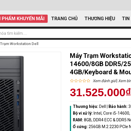
 PHẨM KHUYẾN MÃI
TRANG CHỦ
THƯƠNG HIỆU
TIN
Trạm Workstation Dell
Máy Trạm Workstation
14600/8GB DDR5/25
4GB/Keyboard & Mo
|
Xem đánh giá
Xem bìn
31.525.000
Thương hiệu:
Dell
|
Bảo hành:
3
Bộ vi xử lý:
Intel, Core i5-14600
RAM:
8GB, DDR4 ECC & DDR5 N
Ổ cứng:
256GB M.2 2230 PCIe 