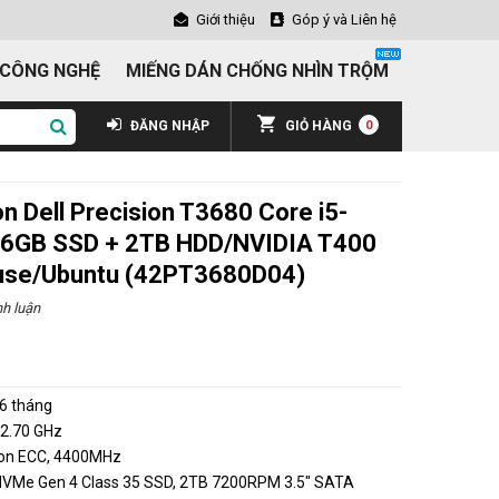
Giới thiệu
Góp ý và Liên hệ
 CÔNG NGHỆ
MIẾNG DÁN CHỐNG NHÌN TRỘM
ĐĂNG NHẬP
GIỎ HÀNG
0
 Dell Precision T3680 Core i5-
6GB SSD + 2TB HDD/NVIDIA T400
use/Ubuntu (42PT3680D04)
h luận
₫
6 tháng
, 2.70 GHz
on ECC, 4400MHz
NVMe Gen 4 Class 35 SSD, 2TB 7200RPM 3.5" SATA