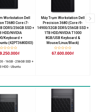
m Workstation Dell
Máy Trạm Workstation Dell
Máy Trạm 
on T3680 Core i7-
Precision 3680 (Core i9-
Precision 3
B DDR5/256GB SSD +
14900/32GB DDR5/256GB SSD +
14900/16GB
B HDD/NVIDIA
1TB HDD/NVIDIA T1000
1TB HDD/I
0/Keyboard +
8GB/USB Keyboard &
770/US
untu (42PT3680D03)
Mouse/Linux/Black)
Mou
9.250.000₫
67.600.000₫
48
00 - 16GB - 256GB SSD +
Core i9-1490
B HDD - Ubuntu
2230 PCIe NVM
- 1TB M.2 2
Cl