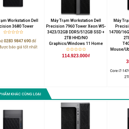
rạm Workstation Dell
Máy Trạm Workstation Dell
Máy Trạ
cision 3680 Tower
Precision 7960 Tower Xeon W5-
Precisi
3423/32GB DDR5/512GB SSD +
14700/16G
2TB HHD/NO
2T
hệ
0283 9847 690
để
Graphics/Windows 11 Home
T40
được báo giá tốt nhất
Mouse/Ub
114.923.000₫
3
Core i7-147
2T
PHẨM KHÁC CÙNG LOẠI