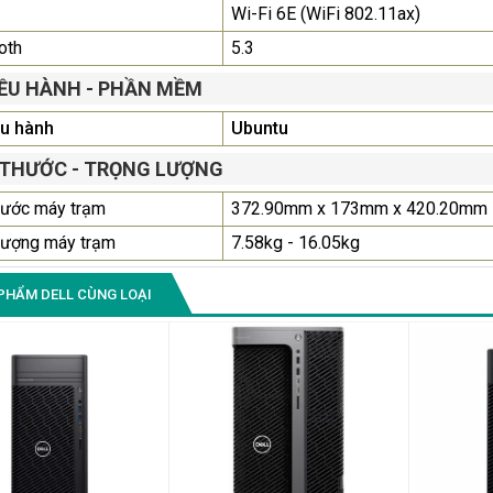
Wi-Fi 6E (WiFi 802.11ax)
oth
5.3
IỀU HÀNH - PHẦN MỀM
ều hành
Ubuntu
 THƯỚC - TRỌNG LƯỢNG
hước máy trạm
372.90mm x 173mm x 420.20mm
lượng máy trạm
7.58kg - 16.05kg
PHẨM DELL CÙNG LOẠI