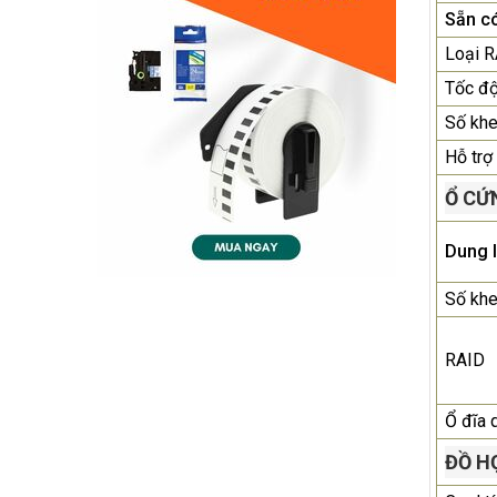
Sẵn c
Loại 
Tốc đ
Số kh
Hỗ trợ 
Ổ CỨ
Dung 
Số kh
RAID
Ổ đĩa 
ĐỒ H