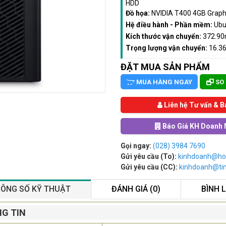
HDD
Đồ họa:
NVIDIA T400 4GB Graph
Hệ điều hành - Phần mềm:
Ubu
Kích thước vận chuyển:
372.9
Trọng lượng vận chuyển:
16.3
ĐẶT MUA SẢN PHẨM
MUA HÀNG NGAY
SO
Liên hệ Tư vấn & B
Báo Giá KH Doanh 
Gọi ngay:
(028) 3984 7690
Gửi yêu cầu (To):
kinhdoanh@ho
Gửi yêu cầu (CC):
kinhdoanh@t
ÔNG SỐ KỸ THUẬT
ĐÁNH GIÁ (0)
BÌNH 
Màn Hình Quảng Cáo
G TIN
SAMSUNG QB55R 55 I...