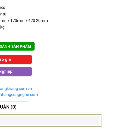
ics
ntu
0mm x 173mm x 420.20mm
6kg
 SÁNH SẢN PHẨM
áo giá
Nghiệp
angkhang.com.vn
imhangcongnghe.com
LUẬN (0)