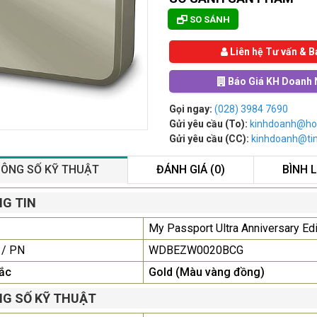
SO SÁNH
Liên hệ Tư vấn & B
Báo Giá KH Doanh 
Gọi ngay:
(028) 3984 7690
Gửi yêu cầu (To):
kinhdoanh@ho
Gửi yêu cầu (CC):
kinhdoanh@t
ÔNG SỐ KỸ THUẬT
ĐÁNH GIÁ (0)
BÌNH 
Màn Hình Quảng Cáo
G TIN
SAMSUNG QB55R 55 I...
My Passport Ultra Anniversary Edi
Liên hệ
0283 9847 690
để nhận báo giá tốt
 / PN
WDBEZW0020BCG
nhất
ắc
Gold (Màu vàng đồng)
Màn Hình Máy Tính Lenovo
G SỐ KỸ THUẬT
D19-10 18.5"...