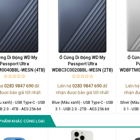
ứng Di Động WD My
Ổ Cứng Di Động WD My
Ổ Cứn
Passport Ultra
Passport Ultra
P
0040BBL-WESN (4TB)
WDBC3C0020BBL-WESN (2TB)
WDBFTM0
hệ
0283 9847 690
để
Liên hệ
0283 9847 690
để
Liên h
được báo giá tốt nhất
nhận được báo giá tốt nhất
nhận đư
 xanh) - USB Type-C - USB
Blue (Màu xanh) - USB Type-C - USB
Silver (Màu
SB 2.0 - 4TB - AES 256-bit
3.1 - USB 2.0 - 2TB - AES 256-bit
3.1 - USB 
PHẨM KHÁC CÙNG LOẠI