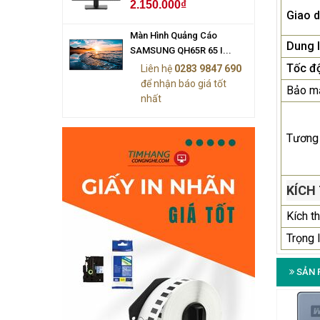
2.150.000₫
Giao d
Màn Hình Quảng Cáo
Dung 
SAMSUNG QH65R 65 I...
Tốc độ
Liên hệ
0283 9847 690
để nhận báo giá tốt
Bảo m
nhất
Tương 
KÍCH
Kích t
Trọng 
SẢN 