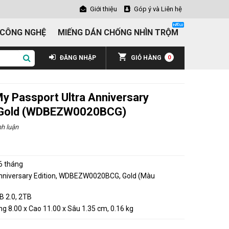
Giới thiệu
Góp ý và Liên hệ
 CÔNG NGHỆ
MIẾNG DÁN CHỐNG NHÌN TRỘM
ĐĂNG NHẬP
GIỎ HÀNG
0
y Passport Ultra Anniversary
0 Gold (WDBEZW0020BCG)
h luận
6 tháng
Anniversary Edition, WDBEZW0020BCG, Gold (Màu
B 2.0, 2TB
g 8.00 x Cao 11.00 x Sâu 1.35 cm, 0.16 kg