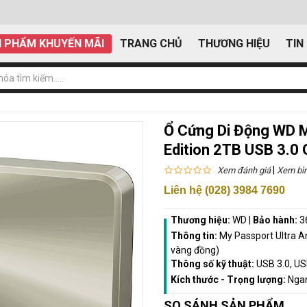
 PHẨM KHUYẾN MÃI
TRANG CHỦ
THƯƠNG HIỆU
TIN
Ổ Cứng Di Động WD M
Edition 2TB USB 3.
|
Xem đánh giá
Xem bìn
Liên hệ (028) 3984 7690
Thương hiệu:
WD
|
Bảo hành:
3
Thông tin:
My Passport Ultra 
vàng đồng)
Thông số kỹ thuật:
USB 3.0, US
Kích thước - Trọng lượng:
Ngan
SO SÁNH SẢN PHẨM