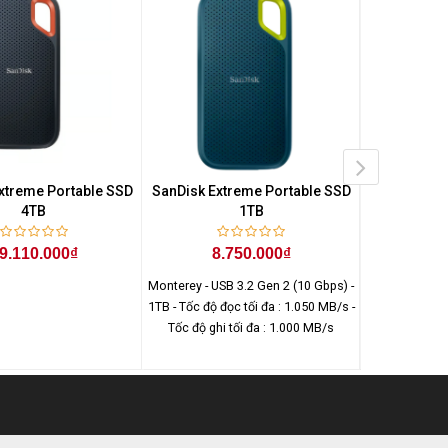
xtreme Portable SSD
SanDisk Extreme Portable SSD
Ổ Cứng D
4TB
1TB
Extreme V2
Type-
9.110.000₫
8.750.000₫
2.
Monterey - USB 3.2 Gen 2 (10 Gbps) -
1TB - Tốc độ đọc tối đa : 1.050 MB/s -
Tốc độ ghi tối đa : 1.000 MB/s