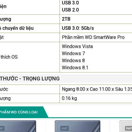
2.150.000₫
USB 3.0
iện
USB 2.0
Màn Hình Quảng Cáo
lượng
2TB
SAMSUNG QH65R 65 I...
 chuyển dữ liệu
USB 3.0: 5Gb/s
Liên hệ
0283 9847 690
để nhận báo giá tốt
ật
Phần mềm WD SmartWare Pro
nhất
Windows Vista
Windows 7
thích OS
Windows 8
Windows 8.1
 THƯỚC - TRỌNG LƯỢNG
hước
Ngang 8.00 x Cao 11.00 x Sâu 1.3
lượng
0.16 kg
PHẨM WD CÙNG LOẠI