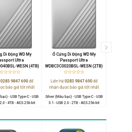
g Di Động WD My
Ổ Cứng Di Động WD My
Ổ Cứng 
assport Ultra
Passport Ultra
PassPort U
040BSL-WESN (4TB)
WDBC3C0020BSL-WESN (2TB)
WDBE
Liên hệ 
ệ
0283 9847 690
để
Liên hệ
0283 9847 690
để
ợc báo giá tốt nhất
nhận được báo giá tốt nhất
Blue-Black (Mà
USB 2.0 - 3
 bạc) - USB Type-C - USB
Silver (Màu bạc) - USB Type-C - USB
2.0 - 4TB - AES 256-bit
3.1 - USB 2.0 - 2TB - AES 256-bit