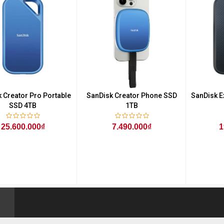
 Creator Pro Portable
SanDisk Creator Phone SSD
SanDisk E
SSD 4TB
1TB
25.600.000₫
7.490.000₫
1