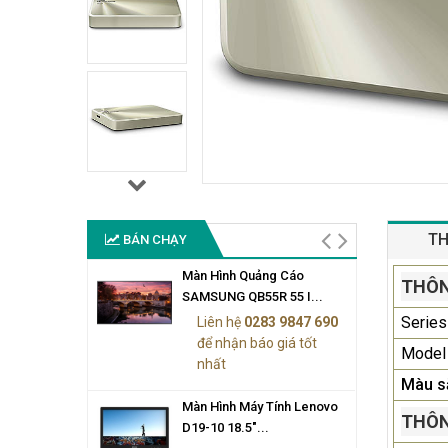
TH
BÁN CHẠY
Màn Hình Quảng Cáo
THÔN
SAMSUNG QB55R 55 I...
Series
Liên hệ
0283 9847 690
để nhận báo giá tốt
Model
nhất
Màu s
Màn Hình Máy Tính Lenovo
THÔN
D19-10 18.5"...