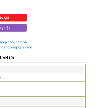
áo giá
Nghiệp
angkhang.com.vn
imhangcongnghe.com
LUẬN (0)
tion