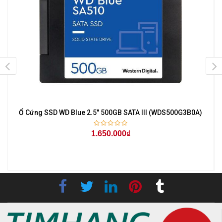
Ổ Cứng SSD WD Blue 2.5" 500GB SATA III (WDS500G3B0A)
1.650.000₫