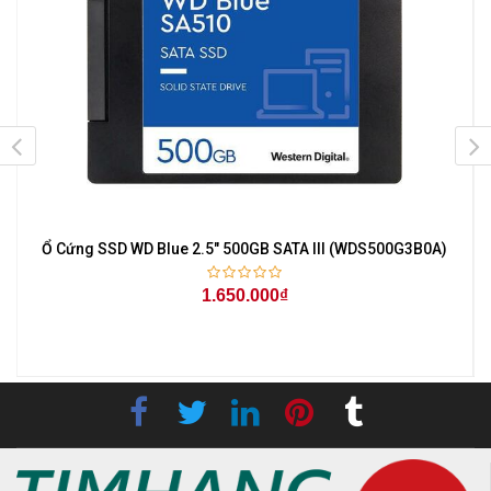
Ổ Cứng SSD WD Blue 2.5" 500GB SATA III (WDS500G3B0A)
1.650.000₫