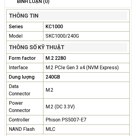
BÌNH LUẬN (0)
THÔNG TIN
Series
KC1000
Model
SKC1000/240G
THÔNG SỐ KỸ THUẬT
Form factor
M.2 2280
Interface
M.2 PCIe Gen 3 x4 (NVM Express)
Dung lượng
240GB
Data
M.2
Connector
Power
M.2 (DC 3.3V)
Connector
Controller
Phison PS5007-E7
NAND Flash
MLC