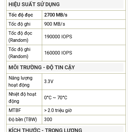
HIỆU SUẤT SỬ DỤNG
Tốc độ đọc
2700 MB/s
Tốc độ ghi
900 MB/s
Tốc độ đọc
190000 IOPS
(Random)
Tốc độ ghi
160000 IOPS
(Random)
MÔI TRƯỜNG - ĐỘ TIN CẬY
Năng lượng
3.3V
hoạt động
Nhiệt độ hoạt
0°C ~ 70°C
động
MTBF
> 2.0 triệu giờ
Độ bền (TBW)
300
KÍCH THƯỚC - TRỌNG LƯỢNG