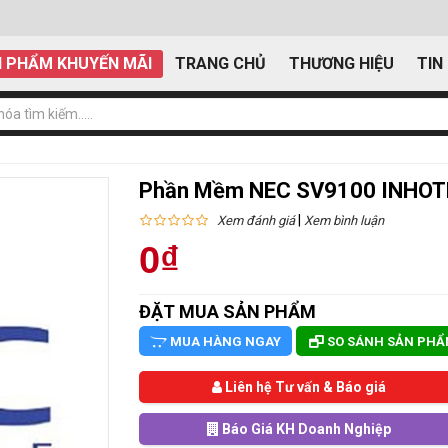
 PHẨM KHUYẾN MÃI
TRANG CHỦ
THƯƠNG HIỆU
TIN
Phần Mềm NEC SV9100 INHOT
|
Xem đánh giá
Xem bình luận
0₫
ĐẶT MUA SẢN PHẨM
MUA HÀNG NGAY
SO SÁNH SẢN PH
Liên hệ Tư vấn & Báo giá
Báo Giá KH Doanh Nghiệp