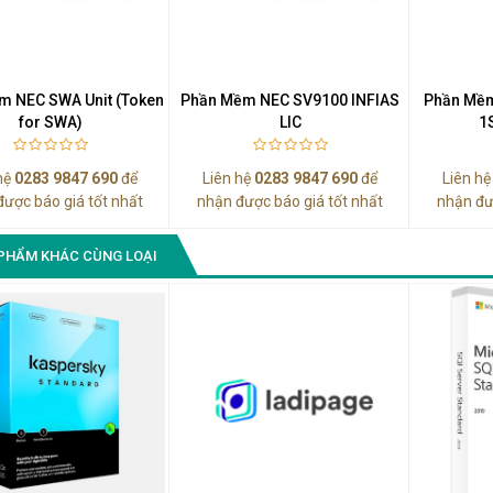
Màn Hình Quảng Cáo
SAMSUNG QH65R 65 I...
Liên hệ
0283 9847 690
m NEC SWA Unit (Token
Phần Mềm NEC SV9100 INFIAS
Phần Mềm
để nhận báo giá tốt
for SWA)
LIC
1
nhất
hệ
0283 9847 690
để
Liên hệ
0283 9847 690
để
Liên h
được báo giá tốt nhất
nhận được báo giá tốt nhất
nhận đư
PHẨM KHÁC CÙNG LOẠI