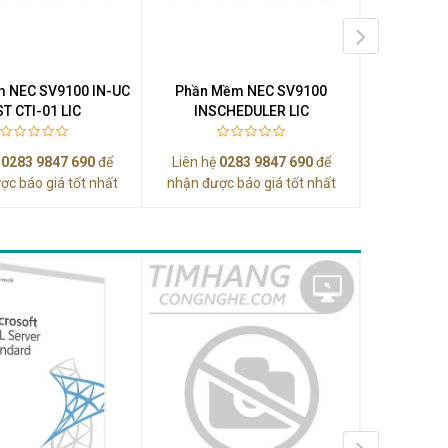
 NEC SV9100 IN-UC
Phần Mềm NEC SV9100
Phần M
ST CTI-01 LIC
INSCHEDULER LIC
IN
ệ
0283 9847 690
để
Liên hệ
0283 9847 690
để
Liên hệ
0
ợc báo giá tốt nhất
nhận được báo giá tốt nhất
nhận được