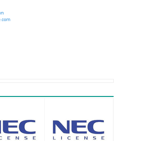
vn
e.com