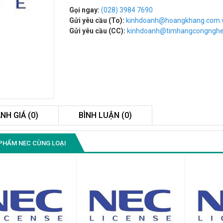
Gọi ngay:
(028) 3984 7690
Gửi yêu cầu (To):
kinhdoanh@hoangkhang.com.
Gửi yêu cầu (CC):
kinhdoanh@timhangcongngh
NH GIÁ (0)
BÌNH LUẬN (0)
Màn Hình Quảng Cáo
PHẨM NEC CÙNG LOẠI
SAMSUNG QB55R 55 I...
Liên hệ
0283 9847 690
để nhận báo giá tốt
nhất
Màn Hình Máy Tính Lenovo
D19-10 18.5"...
2.150.000₫