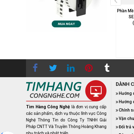
Mềm Honeywell WIN-PAK
Phần Mềm Honeywell X-SP2000
Phần Mề
XE (WPX49)
SE
Liên hệ
0283 9847 690
để
n hệ
0283 9847 690
để
nhận được báo giá tốt nhất
 được báo giá tốt nhất
DÀNH 
Hướng 
Hướng d
Tìm Hàng Công Nghệ
là đơn vị cung cấp
Chính s
các sản phẩm, dịch vụ thuộc lĩnh vực Công
Vận chu
Nghệ Thông Tin do Công Ty TNHH Giải
Pháp CNTT Và Truyền Thông Hoàng Khang
Đổi trả 
phụ trách và phát triển.