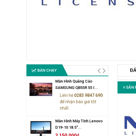
ĐÁ
BÁN CHẠY
Màn Hình Quảng Cáo
SẢN 
SAMSUNG QB55R 55 I...
Liên hệ
0283 9847 690
để nhận báo giá tốt
nhất
Màn Hình Máy Tính Lenovo
D19-10 18.5"...
2.150.000₫