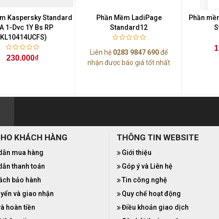
m Kaspersky Standard
Phần Mềm LadiPage
Phần mềm
A 1-Dvc 1Y Bs RP
Standard12
S
(KL10414UCFS)
1
Liên hệ
0283 9847 690
để
230.000₫
nhận được báo giá tốt nhất
CHO KHÁCH HÀNG
THÔNG TIN WEBSITE
dẫn mua hàng
Giới thiệu
ẫn thanh toán
Góp ý và Liên hệ
ách bảo hành
Tin công nghệ
yển và giao nhận
Quy chế hoạt động
và hoàn tiền
Điều khoản giao dịch