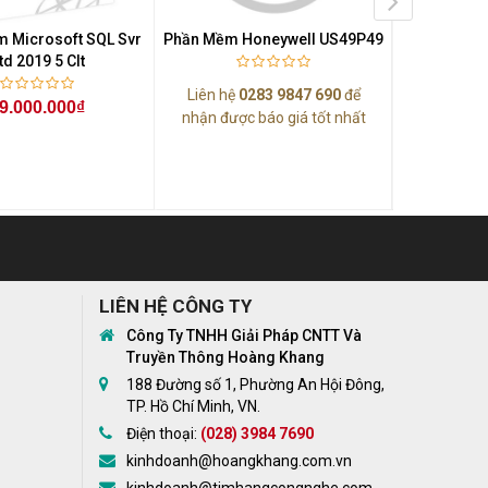
 Microsoft SQL Svr
Phần Mềm Honeywell US49P49
Phần Mềm H
td 2019 5 Clt
Liên hệ
0283 9847 690
để
Liên hệ
0
9.000.000₫
nhận được báo giá tốt nhất
nhận được
LIÊN HỆ CÔNG TY
Công Ty TNHH Giải Pháp CNTT Và
Truyền Thông Hoàng Khang
188 Đường số 1, Phường An Hội Đông,
TP. Hồ Chí Minh, VN.
Điện thoại:
(028) 3984 7690
kinhdoanh@hoangkhang.com.vn
kinhdoanh@timhangcongnghe.com