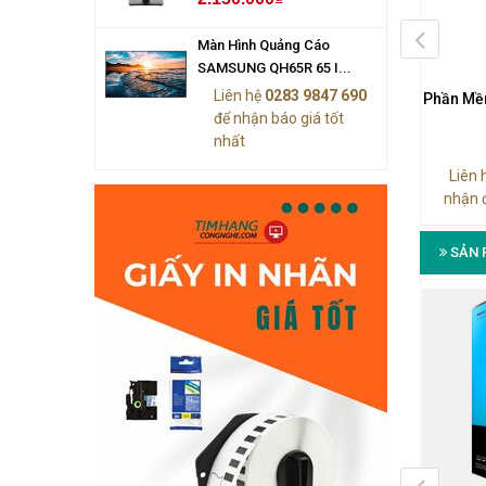
Màn Hình Quảng Cáo
SAMSUNG QH65R 65 I...
Liên hệ
0283 9847 690
Phần Mềm NEC
Phần Mềm NEC SV9100 AUTO-
Phần Mề
để nhận báo giá tốt
0 RTP STREAMING-01 LIC
ATT ON IPLE-01 LIC
nhất
n hệ
0283 9847 690
để
Liên hệ
0283 9847 690
để
Liên 
 được báo giá tốt nhất
nhận được báo giá tốt nhất
nhận 
SẢN 