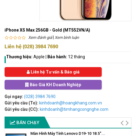
iPhone XS Max 256GB - Gold (MT552VN/A)
|
Xem đánh giá
Xem bình luận
Liên hệ (028) 3984 7690
Thương hiệu:
Apple
|
Bảo hành:
12 tháng
Liên hệ Tư vấn & Báo giá
Báo Giá KH Doanh Nghiệp
Gọi ngay:
(028) 3984 7690
Gửi yêu cầu (To):
kinhdoanh@hoangkhang.com.vn
Gửi yêu cầu (CC):
kinhdoanh@timhangcongnghe.com
BÁN CHẠY
Màn Hình Máy Tính Lenovo D19-10 18.5"...