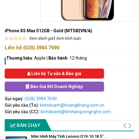
iPhone XS Max 512GB - Gold (MT582VN/A)
|
Xem đánh giá
Xem bình luận
Liên hệ (028) 3984 7690
Thương hiệu:
Apple
|
Bảo hành:
12 tháng
Liên hệ Tư vấn & Báo giá
Báo Giá KH Doanh Nghiệp
Gọi ngay:
(028) 3984 7690
Gửi yêu cầu (To):
kinhdoanh@hoangkhang.com.vn
Gửi yêu cầu (CC):
kinhdoanh@timhangcongnghe.com
BÁN CHẠY
Màn Hình Máy Tính Lenovo D19-10 18.5"...