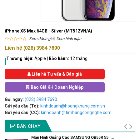
iPhone XS Max 64GB - Silver (MT512VN/A)
|
Xem đánh giá
Xem bình luận
Liên hệ (028) 3984 7690
Thương hiệu:
Apple
|
Bảo hành:
12 tháng
Liên hệ Tư vấn & Báo giá
Báo Giá KH Doanh Nghiệp
Gọi ngay:
(028) 3984 7690
Gửi yêu cầu (To):
kinhdoanh@hoangkhang.com.vn
Gửi yêu cầu (CC):
kinhdoanh@timhangcongnghe.com
BÁN CHẠY
Màn Hình Quảng Cáo SAMSUNG QB55R 55 I...