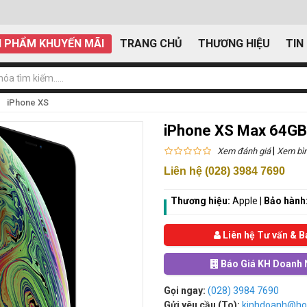
 PHẨM KHUYẾN MÃI
TRANG CHỦ
THƯƠNG HIỆU
TIN
iPhone XS
iPhone XS Max 64GB
|
Xem đánh giá
Xem bìn
Liên hệ (028) 3984 7690
Thương hiệu:
Apple
|
Bảo hành
Liên hệ Tư vấn & B
Báo Giá KH Doanh 
Gọi ngay:
(028) 3984 7690
Gửi yêu cầu (To):
kinhdoanh@ho