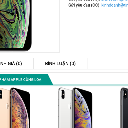
Gửi yêu cầu (CC):
kinhdoanh@t
NH GIÁ (0)
BÌNH LUẬN (0)
Màn Hình Máy Tính Lenovo
PHẨM APPLE CÙNG LOẠI
D19-10 18.5"...
2.150.000₫
Màn Hình Quảng Cáo
SAMSUNG QB55R 55 I...
Liên hệ
0283 9847 690
để nhận báo giá tốt
nhất