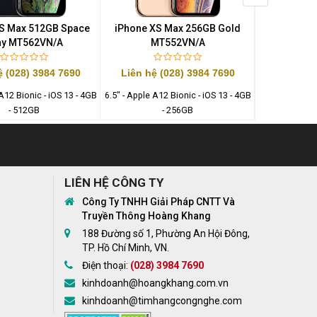
S Max 512GB Space
iPhone XS Max 256GB Gold
iPhone XS
ay MT562VN/A
MT552VN/A
MT
ệ (028) 3984 7690
Liên hệ (028) 3984 7690
Liên hệ 
 A12 Bionic - iOS 13 - 4GB
6.5" - Apple A12 Bionic - iOS 13 - 4GB
6.5" - Apple A1
- 512GB
- 256GB
LIÊN HỆ CÔNG TY
Công Ty TNHH Giải Pháp CNTT Và
Truyền Thông Hoàng Khang
188 Đường số 1, Phường An Hội Đông,
TP. Hồ Chí Minh, VN.
Điện thoại:
(028) 3984 7690
kinhdoanh@hoangkhang.com.vn
kinhdoanh@timhangcongnghe.com