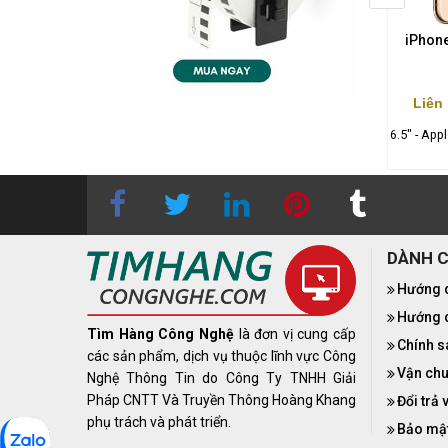
hone XS 256GB Gold
iPhone XS 256GB Silver
iPhon
MT9K2VN/A
MT9J2VN/A
n hệ (028) 3984 7690
Liên hệ (028) 3984 7690
Liên
pple A12 Bionic - iOS 13 - 4GB
5.8" - Apple A12 Bionic - iOS 13 - 4GB
6.5" - App
- 256GB
- 256GB
DÀNH 
Hướng 
Hướng d
Tìm Hàng Công Nghệ
là đơn vị cung cấp
Chính s
các sản phẩm, dịch vụ thuộc lĩnh vực Công
Vận chu
Nghệ Thông Tin do Công Ty TNHH Giải
Pháp CNTT Và Truyền Thông Hoàng Khang
Đổi trả 
phụ trách và phát triển.
Bảo mật