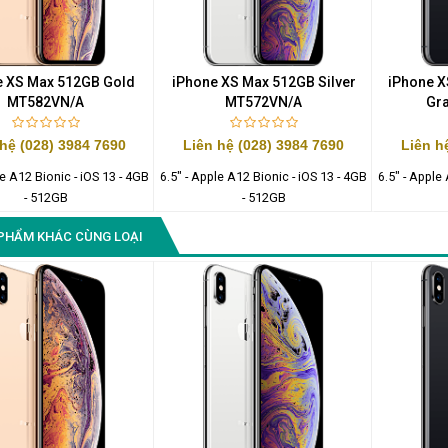
Màn Hình Quảng Cáo
SAMSUNG QH65R 65 I...
Liên hệ
0283 9847 690
e XS Max 512GB Gold
iPhone XS Max 512GB Silver
iPhone X
để nhận báo giá tốt
MT582VN/A
MT572VN/A
Gr
nhất
 hệ (028) 3984 7690
Liên hệ (028) 3984 7690
Liên h
le A12 Bionic - iOS 13 - 4GB
6.5" - Apple A12 Bionic - iOS 13 - 4GB
6.5" - Apple
- 512GB
- 512GB
PHẨM KHÁC CÙNG LOẠI