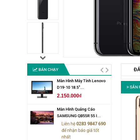
ĐÁ
BÁN CHẠY
Màn Hình Máy Tính Lenovo
SẢN 
D19-10 18.5"...
2.150.000₫
Màn Hình Quảng Cáo
SAMSUNG QB55R 55 I...
Liên hệ
0283 9847 690
để nhận báo giá tốt
nhất