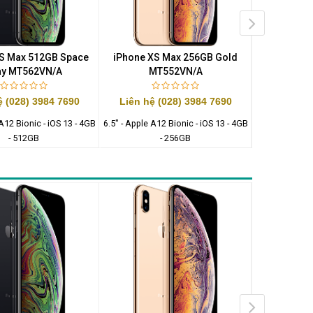
S Max 512GB Space
iPhone XS Max 256GB Gold
iPhone XS
ay MT562VN/A
MT552VN/A
MT
ệ (028) 3984 7690
Liên hệ (028) 3984 7690
Liên hệ 
 A12 Bionic - iOS 13 - 4GB
6.5" - Apple A12 Bionic - iOS 13 - 4GB
6.5" - Apple A1
- 512GB
- 256GB