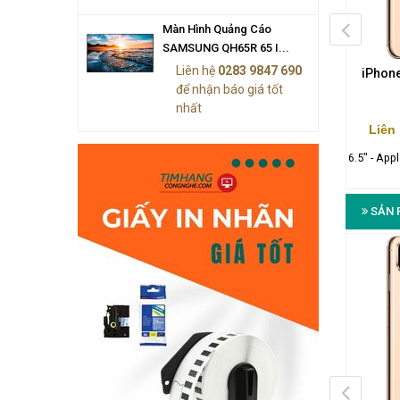
Màn Hình Quảng Cáo
SAMSUNG QH65R 65 I...
Liên hệ
0283 9847 690
hone XS 256GB Gold
iPhone XS 256GB Silver
iPhon
để nhận báo giá tốt
MT9K2VN/A
MT9J2VN/A
nhất
n hệ (028) 3984 7690
Liên hệ (028) 3984 7690
Liên
pple A12 Bionic - iOS 13 - 4GB
5.8" - Apple A12 Bionic - iOS 13 - 4GB
6.5" - App
- 256GB
- 256GB
SẢN 