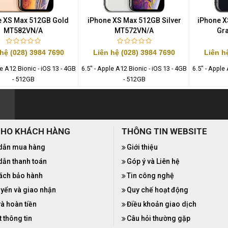
e XS Max 512GB Gold
iPhone XS Max 512GB Silver
iPhone X
MT582VN/A
MT572VN/A
Gr
 hệ (028) 3984 7690
Liên hệ (028) 3984 7690
Liên h
le A12 Bionic - iOS 13 - 4GB
6.5" - Apple A12 Bionic - iOS 13 - 4GB
6.5" - Apple
- 512GB
- 512GB
CHO KHÁCH HÀNG
THÔNG TIN WEBSITE
dẫn mua hàng
Giới thiệu
ẫn thanh toán
Góp ý và Liên hệ
ách bảo hành
Tin công nghệ
yển và giao nhận
Quy chế hoạt động
và hoàn tiền
Điều khoản giao dịch
 thông tin
Câu hỏi thường gặp