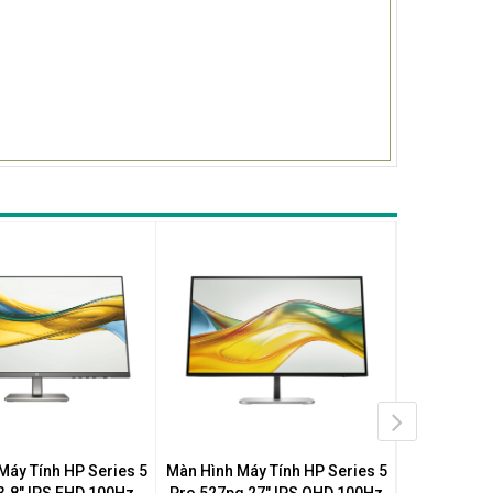
Máy Tính HP Series 5
Màn Hình Máy Tính HP Series 5
Màn Hình Má
3.8" IPS FHD 100Hz
Pro 527pq 27" IPS QHD 100Hz
Pro 524pn 2