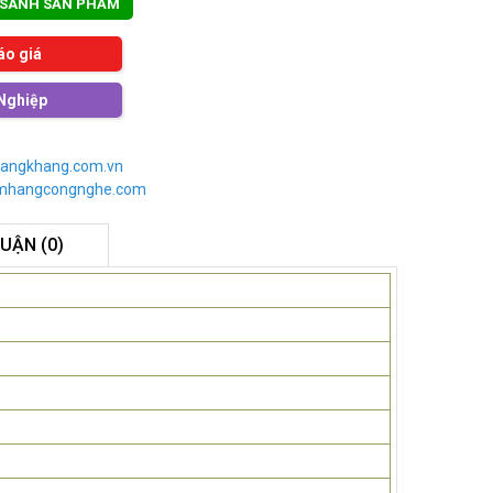
 SÁNH SẢN PHẨM
áo giá
Nghiệp
angkhang.com.vn
imhangcongnghe.com
LUẬN (0)