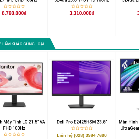
8.790.000₫
3.310.000₫
PHẨM KHÁC CÙNG LOẠI
 Máy Tính LG 21.5'' VA
Dell Pro E2425HSM 23.8"
Màn Hình
FHD 100Hz
UltraGea
Liên hệ (028) 3984 7690