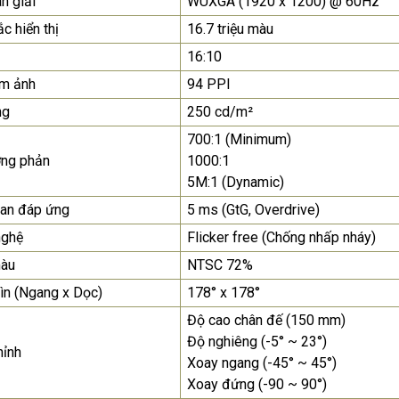
n giải
WUXGA (1920 x 1200) @ 60Hz
c hiển thị
16.7 triệu màu
Màn Hình Quảng Cáo
SAMSUNG QH65R 65 I...
16:10
Liên hệ
0283 9847 690
ểm ảnh
94 PPI
để nhận báo giá tốt
nhất
ng
250 cd/m²
700:1 (Minimum)
ơng phản
1000:1
5M:1 (Dynamic)
ian đáp ứng
5 ms (GtG, Overdrive)
nghệ
Flicker free (Chống nhấp nháy)
àu
NTSC 72%
ìn (Ngang x Dọc)
178° x 178°
Độ cao chân đế (150 mm)
Độ nghiêng (-5° ~ 23°)
hỉnh
Xoay ngang (-45° ~ 45°)
Xoay đứng (-90 ~ 90°)