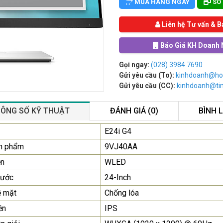
MUA HÀNG NGAY
SO
Liên hệ Tư vấn & B
Báo Giá KH Doanh 
Gọi ngay:
(028) 3984 7690
Gửi yêu cầu (To):
kinhdoanh@ho
Gửi yêu cầu (CC):
kinhdoanh@t
ÔNG SỐ KỸ THUẬT
ĐÁNH GIÁ (0)
BÌNH 
Màn Hình Quảng Cáo
E24i G4
SAMSUNG QB55R 55 I...
n phẩm
9VJ40AA
Liên hệ
0283 9847 690
ền
WLED
để nhận báo giá tốt
nhất
hước
24-Inch
ề mặt
Chống lóa
Màn Hình Máy Tính Lenovo
D19-10 18.5"...
ền
IPS
2.150.000₫