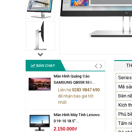
TH
BÁN CHẠY
Màn Hình Quảng Cáo
Series
SAMSUNG QB55R 55 I...
Mã sả
Liên hệ
0283 9847 690
Đèn n
để nhận báo giá tốt
nhất
Kích t
Phủ b
Màn Hình Máy Tính Lenovo
D19-10 18.5"...
Tấm n
2.150.000₫