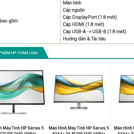
Màn hình
Cáp nguồn
Cáp DisplayPort (1.8 mét)
 bao gồm
Cáp HDMI (1.8 mét)
Cáp USB-A -> USB-B (1.8 mét)
Hướng dẫn & Tài liệu
PHẨM HP CÙNG LOẠI
h Máy Tính HP Series 5
Màn Hình Máy Tính HP Series 5
Màn Hình 
27" IPS QHD 100Hz
524da 23.8" IPS FHD 100Hz
524da 2