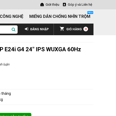
Giới thiệu
Góp ý và Liên hệ
 CÔNG NGHỆ
MIẾNG DÁN CHỐNG NHÌN TRỘM
ĐĂNG NHẬP
GIỎ HÀNG
0
HP E24i G4 24" IPS WUXGA 60Hz
h luận
 tháng
kg