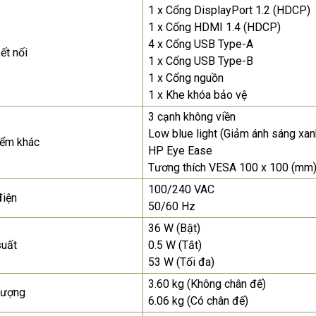
1 x Cổng DisplayPort 1.2 (HDCP)
1 x Cổng HDMI 1.4 (HDCP)
4 x Cổng USB Type-A
ết nối
1 x Cổng USB Type-B
1 x Cổng nguồn
1 x Khe khóa bảo vệ
3 cạnh không viền
Low blue light (Giảm ánh sáng xan
iểm khác
HP Eye Ease
Tương thích VESA 100 x 100 (mm
100/240 VAC
điện
50/60 Hz
36 W (Bật)
suất
0.5 W (Tắt)
53 W (Tối đa)
3.60 kg (Không chân đế)
lượng
6.06 kg (Có chân đế)