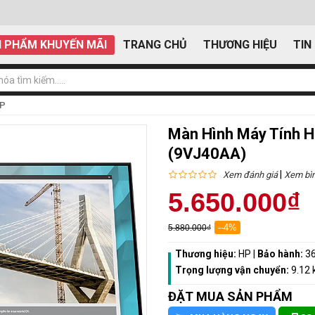
 PHẨM KHUYẾN MÃI
TRANG CHỦ
THƯƠNG HIỆU
TIN
HP
Màn Hình Máy Tính 
(9VJ40AA)
|
Xem đánh giá
Xem bìn
5.650.000₫
--4%
5.880.000₫
Thương hiệu:
HP
|
Bảo hành:
36
Trọng lượng vận chuyển:
9.12 
ĐẶT MUA SẢN PHẨM