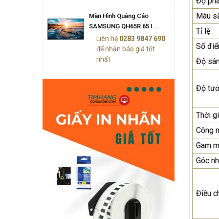
Độ phâ
Màu sắ
Màn Hình Quảng Cáo
SAMSUNG QH65R 65 I...
Tỉ lệ
Liên hệ
0283 9847 690
Số đi
để nhận báo giá tốt
nhất
Độ sá
Độ tư
Thời g
Công 
Gam m
Góc nh
Điều c