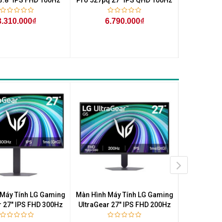
3.310.000₫
6.790.000₫
4.
 Máy Tính LG Gaming
Màn Hình Máy Tính LG Gaming
Màn Hình M
r 27" IPS FHD 300Hz
UltraGear 27" IPS FHD 200Hz
UltraGear 