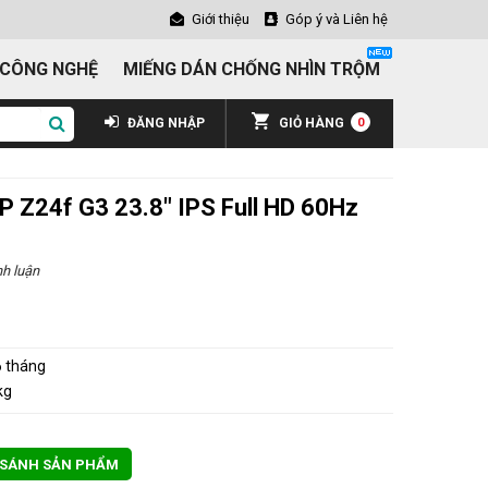
Giới thiệu
Góp ý và Liên hệ
 CÔNG NGHỆ
MIẾNG DÁN CHỐNG NHÌN TRỘM
ĐĂNG NHẬP
GIỎ HÀNG
0
P Z24f G3 23.8" IPS Full HD 60Hz
h luận
 tháng
kg
 SÁNH SẢN PHẨM