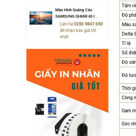
Tấm n
Màn Hình Quảng Cáo
Độ phâ
SAMSUNG QH65R 65 I...
Liên hệ
0283 9847 690
Màu sắ
để nhận báo giá tốt
Delta 
nhất
Tỉ lệ
Số đi
Độ sá
Độ tư
Thời g
Công 
Gam m
Góc nh