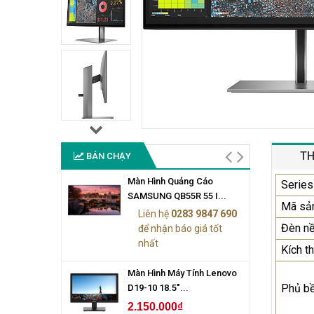
TH
BÁN CHẠY
Màn Hình Quảng Cáo
Series
SAMSUNG QB55R 55 I...
Mã sả
Liên hệ
0283 9847 690
Đèn n
để nhận báo giá tốt
nhất
Kích t
Màn Hình Máy Tính Lenovo
Phủ b
D19-10 18.5"...
2.150.000₫