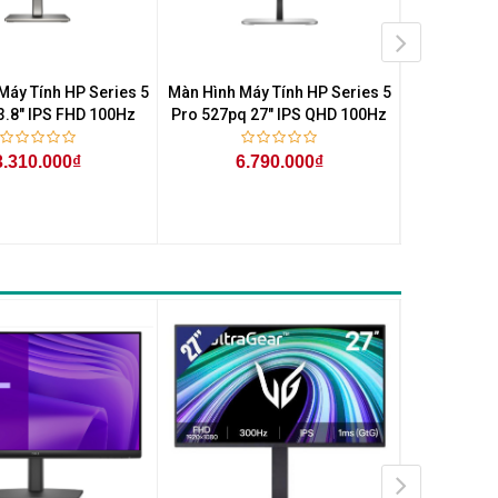
Máy Tính HP Series 5
Màn Hình Máy Tính HP Series 5
Màn Hình Má
3.8" IPS FHD 100Hz
Pro 527pq 27" IPS QHD 100Hz
Pro 524pn 2
3.310.000₫
6.790.000₫
4.