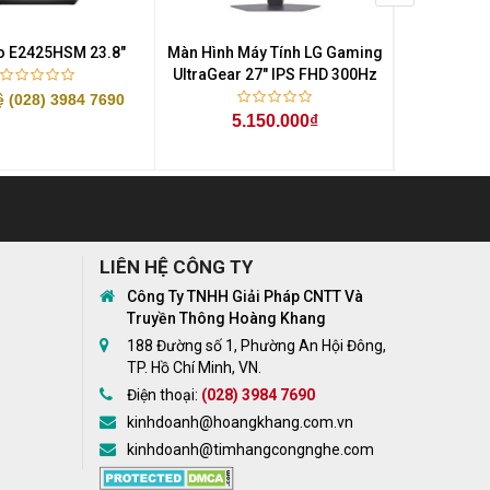
ro E2425HSM 23.8"
Màn Hình Máy Tính LG Gaming
Màn Hình M
UltraGear 27" IPS FHD 300Hz
UltraGear 
ệ (028) 3984 7690
5.150.000₫
3.
LIÊN HỆ CÔNG TY
Công Ty TNHH Giải Pháp CNTT Và
Truyền Thông Hoàng Khang
188 Đường số 1, Phường An Hội Đông,
TP. Hồ Chí Minh, VN.
Điện thoại:
(028) 3984 7690
kinhdoanh@hoangkhang.com.vn
kinhdoanh@timhangcongnghe.com