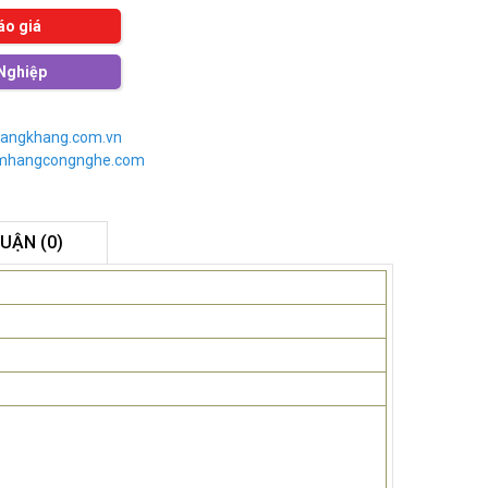
áo giá
Nghiệp
angkhang.com.vn
imhangcongnghe.com
LUẬN (0)