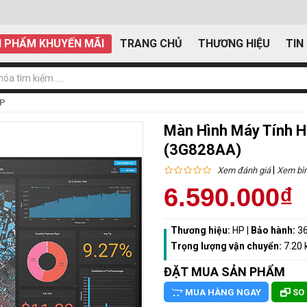
 PHẨM KHUYẾN MÃI
TRANG CHỦ
THƯƠNG HIỆU
TIN
HP
Màn Hình Máy Tính H
(3G828AA)
|
Xem đánh giá
Xem bìn
6.590.000₫
Thương hiệu:
HP
|
Bảo hành:
36
Trọng lượng vận chuyển:
7.20 
ĐẶT MUA SẢN PHẨM
MUA HÀNG NGAY
SO