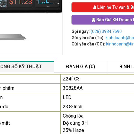
Liên hệ Tư vấn & B
Báo Giá KH Doanh 
Gọi ngay:
(028) 3984 7690
Gửi yêu cầu (To):
kinhdoanh@ho
Gửi yêu cầu (CC):
kinhdoanh@t
ÔNG SỐ KỸ THUẬT
ĐÁNH GIÁ (0)
BÌNH 
Màn Hình Quảng Cáo
Z24f G3
SAMSUNG QB55R 55 I...
n phẩm
3G828AA
Liên hệ
0283 9847 690
ền
LED
để nhận báo giá tốt
nhất
hước
23.8-Inch
Chống lóa
Màn Hình Máy Tính Lenovo
ề mặt
Độ cứng 3H
D19-10 18.5"...
25% Haze
2.150.000₫