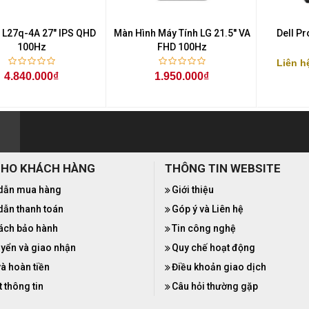
 L27q-4A 27" IPS QHD
Màn Hình Máy Tính LG 21.5'' VA
Dell P
100Hz
FHD 100Hz
Liên h
4.840.000₫
1.950.000₫
CHO KHÁCH HÀNG
THÔNG TIN WEBSITE
dẫn mua hàng
Giới thiệu
ẫn thanh toán
Góp ý và Liên hệ
ách bảo hành
Tin công nghệ
yển và giao nhận
Quy chế hoạt động
và hoàn tiền
Điều khoản giao dịch
 thông tin
Câu hỏi thường gặp