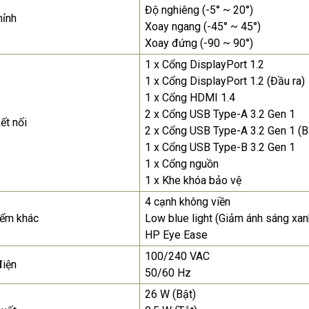
Độ nghiêng (-5° ~ 20°)
hỉnh
Xoay ngang (-45° ~ 45°)
Xoay đứng (-90 ~ 90°)
1 x Cổng DisplayPort 1.2
1 x Cổng DisplayPort 1.2 (Đầu ra)
1 x Cổng HDMI 1.4
2 x Cổng USB Type-A 3.2 Gen 1
ết nối
2 x Cổng USB Type-A 3.2 Gen 1 (Ba
1 x Cổng USB Type-B 3.2 Gen 1
1 x Cổng nguồn
1 x Khe khóa bảo vệ
4 cạnh không viền
iểm khác
Low blue light (Giảm ánh sáng xan
HP Eye Ease
100/240 VAC
điện
50/60 Hz
26 W (Bật)