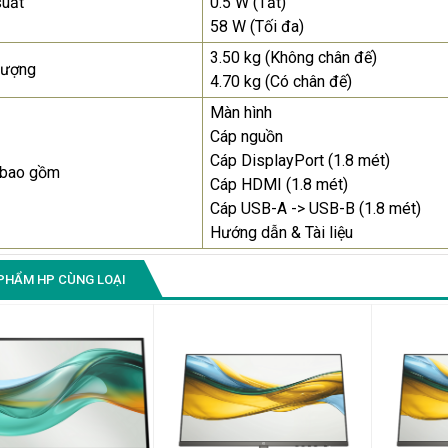
suất
0.5 W (Tắt)
58 W (Tối đa)
3.50 kg (Không chân đế)
lượng
4.70 kg (Có chân đế)
Màn hình
Cáp nguồn
Cáp DisplayPort (1.8 mét)
 bao gồm
Cáp HDMI (1.8 mét)
Cáp USB-A -> USB-B (1.8 mét)
Hướng dẫn & Tài liệu
PHẨM HP CÙNG LOẠI