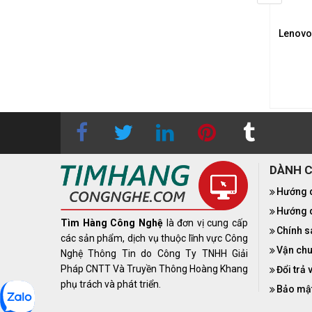
 Hình Máy Tính Lenovo
Màn Hình Máy Tính Lenovo
Lenovo
ion 27-10 27'' IPS FHD
Legion 27Q-10 27'' IPS QHD
240Hz
240Hz
3.650.000₫
4.790.000₫
DÀNH 
Hướng 
Hướng d
Tìm Hàng Công Nghệ
là đơn vị cung cấp
Chính s
các sản phẩm, dịch vụ thuộc lĩnh vực Công
Vận chu
Nghệ Thông Tin do Công Ty TNHH Giải
Pháp CNTT Và Truyền Thông Hoàng Khang
Đổi trả 
phụ trách và phát triển.
Bảo mật