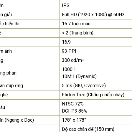
ền
IPS
Màn Hình Quảng Cáo
n giải
Full HD (1920 x 1080) @ 60Hz
SAMSUNG QH65R 65 I...
c hiển thị
16.7 triệu màu
Liên hệ
0283 9847 690
để nhận báo giá tốt
E
< 2 (Trung bình)
nhất
16:9
ểm ảnh
93 PPI
ng
300 cd/m²
1000:1
ơng phản
10M:1 (Dynamic)
ian đáp ứng
5 ms (GtG, Overdrive)
nghệ
Flicker free (Chống nhấp nháy)
NTSC 72%
àu
DCI-P3 85%
ìn (Ngang x Dọc)
178° x 178°
Độ cao chân đế (150 mm)