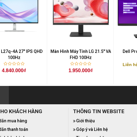
 L27q-4A 27" IPS QHD
Màn Hình Máy Tính LG 21.5'' VA
Dell P
100Hz
FHD 100Hz
Liên h
4.840.000₫
1.950.000₫
CHO KHÁCH HÀNG
THÔNG TIN WEBSITE
dẫn mua hàng
Giới thiệu
ẫn thanh toán
Góp ý và Liên hệ