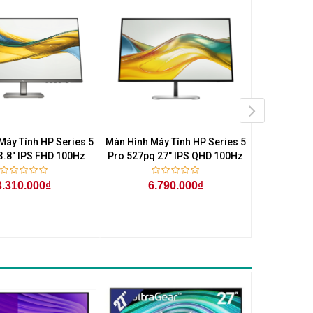
Máy Tính HP Series 5
Màn Hình Máy Tính HP Series 5
Màn Hình Má
3.8" IPS FHD 100Hz
Pro 527pq 27" IPS QHD 100Hz
Pro 524pn 2
3.310.000₫
6.790.000₫
4.