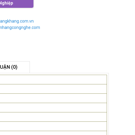
Nghiệp
angkhang.com.vn
imhangcongnghe.com
LUẬN (0)