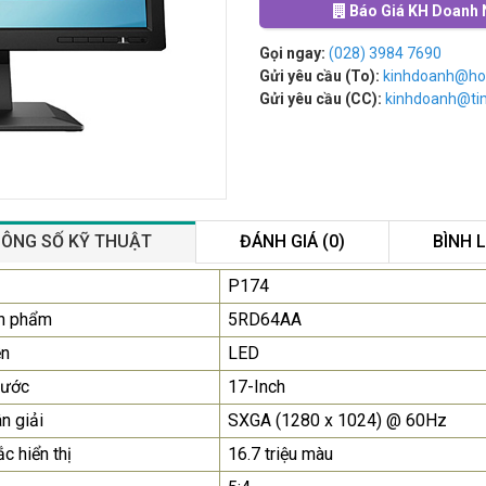
Báo Giá KH Doanh 
Gọi ngay:
(028) 3984 7690
Gửi yêu cầu (To):
kinhdoanh@ho
Gửi yêu cầu (CC):
kinhdoanh@t
ÔNG SỐ KỸ THUẬT
ĐÁNH GIÁ (0)
BÌNH 
Màn Hình Máy Tính Lenovo
P174
D19-10 18.5"...
n phẩm
5RD64AA
2.150.000₫
ền
LED
Màn Hình Quảng Cáo
hước
17-Inch
SAMSUNG QB55R 55 I...
n giải
SXGA (1280 x 1024) @ 60Hz
Liên hệ
0283 9847 690
c hiển thị
16.7 triệu màu
để nhận báo giá tốt
nhất