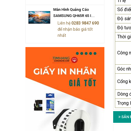
Tỉ lệ
Số đi
Màn Hình Quảng Cáo
SAMSUNG QH65R 65 I...
Độ sá
Liên hệ
0283 9847 690
Độ tư
để nhận báo giá tốt
nhất
Thời g
Công 
Góc nh
Cổng k
Dòng 
Trọng 
SẢN 