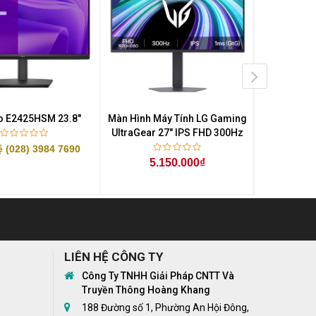
ro E2425HSM 23.8"
Màn Hình Máy Tính LG Gaming
Màn Hình M
UltraGear 27" IPS FHD 300Hz
UltraGear 
ệ (028) 3984 7690
5.150.000₫
3.
LIÊN HỆ CÔNG TY
Công Ty TNHH Giải Pháp CNTT Và
Truyền Thông Hoàng Khang
188 Đường số 1, Phường An Hội Đông,