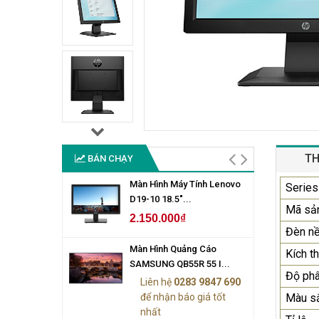
TH
BÁN CHẠY
Màn Hình Máy Tính Lenovo
Series
D19-10 18.5"...
Mã sả
2.150.000₫
Đèn n
Màn Hình Quảng Cáo
Kích t
SAMSUNG QB55R 55 I...
Độ phâ
Liên hệ
0283 9847 690
để nhận báo giá tốt
Màu sắ
nhất