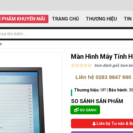
 PHẨM KHUYẾN MÃI
TRANG CHỦ
THƯƠNG HIỆU
TIN
HP
Màn Hình Máy Tính H
|
Xem đánh giá
Xem bìn
Liên hệ
0283 9847 690
Thương hiệu:
HP
|
Bảo hành:
36
SO SÁNH SẢN PHẨM
SO SÁNH
Liên hệ Tư vấn & B