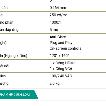
5:4
ểm ảnh
0.264 mm
Màn Hình Quảng Cáo
SAMSUNG QH65R 65 I...
ng
250 cd/m²
Liên hệ
0283 9847 690
ơng phản
1000:1
để nhận báo giá tốt
nhất
ian đáp ứng
5 ms
Anti-Glare
nghệ
Plug and Play
On-screen controls
ìn (Ngang x Dọc)
170° x 160°
1 x Cổng HDMI
ết nối
1 x Cổng VGA
điện
100/240 VAC
lượng
2.6 kg
PHẨM HP CÙNG LOẠI