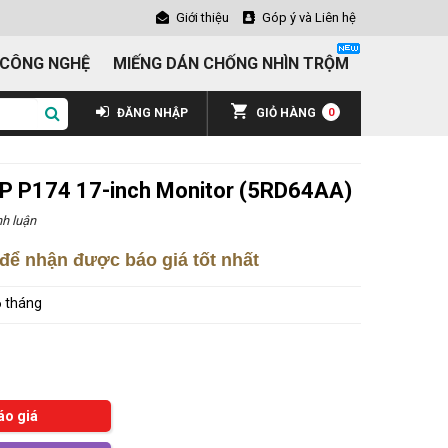
Giới thiệu
Góp ý và Liên hệ
 CÔNG NGHỆ
MIẾNG DÁN CHỐNG NHÌN TRỘM
ĐĂNG NHẬP
GIỎ HÀNG
0
P P174 17-inch Monitor (5RD64AA)
h luận
để nhận được báo giá tốt nhất
 tháng
áo giá