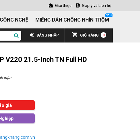
Giới thiệu
Góp ý và Liên hệ
 CÔNG NGHỆ
MIẾNG DÁN CHỐNG NHÌN TRỘM
ĐĂNG NHẬP
GIỎ HÀNG
0
P V220 21.5-Inch TN Full HD
h luận
áo giá
Nghiệp
angkhang.com.vn