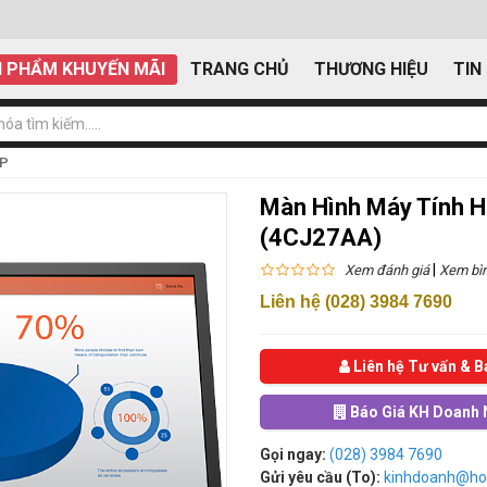
 PHẨM KHUYẾN MÃI
TRANG CHỦ
THƯƠNG HIỆU
TIN
HP
Màn Hình Máy Tính H
(4CJ27AA)
|
Xem đánh giá
Xem bìn
Liên hệ (028) 3984 7690
Liên hệ Tư vấn & B
Báo Giá KH Doanh 
Gọi ngay:
(028) 3984 7690
Gửi yêu cầu (To):
kinhdoanh@ho