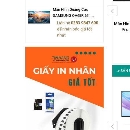
Màn Hình Quảng Cáo
SAMSUNG QH65R 65 I...
Liên hệ
0283 9847 690
nh Máy Tính HP S5 527sf
Màn Hình Máy Tính HP S5 527sh
Màn Hìn
để nhận báo giá tốt
-inch IPS FHD 100Hz
27-inch IPS FHD 100Hz
Pro 
nhất
(94F45AA)
(94C51AA)
4.950.000₫
4.890.000₫
SẢN 