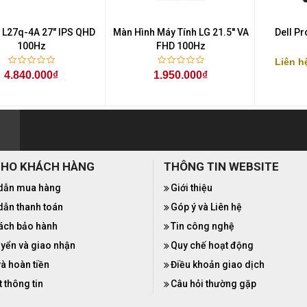
 L27q-4A 27" IPS QHD
Màn Hình Máy Tính LG 21.5'' VA
Dell P
100Hz
FHD 100Hz
Liên h
4.840.000₫
1.950.000₫
CHO KHÁCH HÀNG
THÔNG TIN WEBSITE
dẫn mua hàng
Giới thiệu
ẫn thanh toán
Góp ý và Liên hệ
ách bảo hành
Tin công nghệ
yển và giao nhận
Quy chế hoạt động
và hoàn tiền
Điều khoản giao dịch
 thông tin
Câu hỏi thường gặp