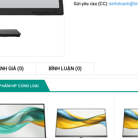
Gửi yêu cầu (CC):
kinhdoanh@t
NH GIÁ (0)
BÌNH LUẬN (0)
Màn Hình Quảng Cáo
PHẨM HP CÙNG LOẠI
SAMSUNG QB55R 55 I...
Liên hệ
0283 9847 690
để nhận báo giá tốt
nhất
Màn Hình Máy Tính Lenovo
D19-10 18.5"...
2.150.000₫