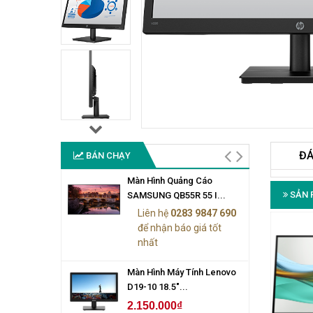
ĐÁ
BÁN CHẠY
Màn Hình Quảng Cáo
SẢN 
SAMSUNG QB55R 55 I...
Liên hệ
0283 9847 690
để nhận báo giá tốt
nhất
Màn Hình Máy Tính Lenovo
D19-10 18.5"...
2.150.000₫