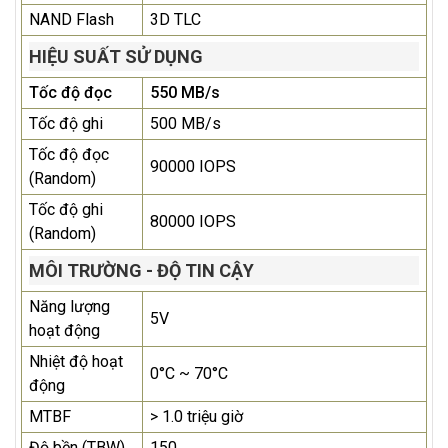
NAND Flash
3D TLC
HIỆU SUẤT SỬ DỤNG
Tốc độ đọc
550 MB/s
Tốc độ ghi
500 MB/s
Tốc độ đọc
90000 IOPS
(Random)
Tốc độ ghi
80000 IOPS
(Random)
MÔI TRƯỜNG - ĐỘ TIN CẬY
Năng lượng
5V
hoạt động
Nhiệt độ hoạt
0°C ~ 70°C
động
MTBF
> 1.0 triệu giờ
Độ bền (TBW)
150