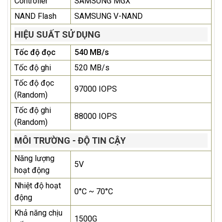
Controller
SAMSUNG MGX
NAND Flash
SAMSUNG V-NAND
HIỆU SUẤT SỬ DỤNG
Tốc độ đọc
540 MB/s
Tốc độ ghi
520 MB/s
Tốc độ đọc
97000 IOPS
(Random)
Tốc độ ghi
88000 IOPS
(Random)
MÔI TRƯỜNG - ĐỘ TIN CẬY
Năng lượng
5V
hoạt động
Nhiệt độ hoạt
0°C ~ 70°C
động
Khả năng chịu
1500G