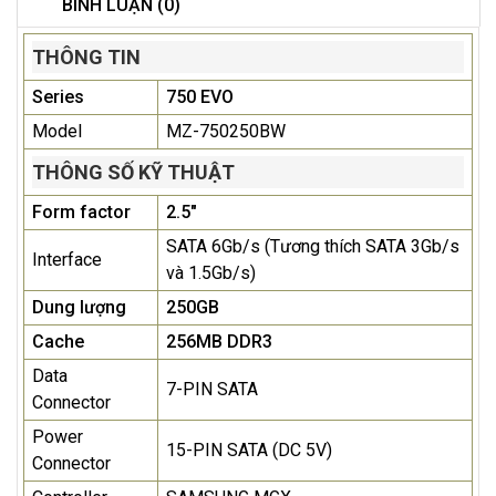
BÌNH LUẬN (0)
THÔNG TIN
Series
750 EVO
Model
MZ-750250BW
THÔNG SỐ KỸ THUẬT
Form factor
2.5"
SATA 6Gb/s (Tương thích SATA 3Gb/s
Interface
và 1.5Gb/s)
Dung lượng
250GB
Cache
256MB DDR3
Data
7-PIN SATA
Connector
Power
15-PIN SATA (DC 5V)
Connector