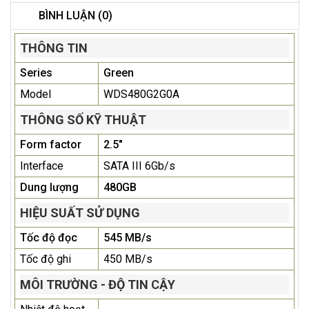
BÌNH LUẬN (0)
THÔNG TIN
Series
Green
Model
WDS480G2G0A
THÔNG SỐ KỸ THUẬT
Form factor
2.5"
Interface
SATA III 6Gb/s
Dung lượng
480GB
HIỆU SUẤT SỬ DỤNG
Tốc độ đọc
545 MB/s
Tốc độ ghi
450 MB/s
MÔI TRƯỜNG - ĐỘ TIN CẬY