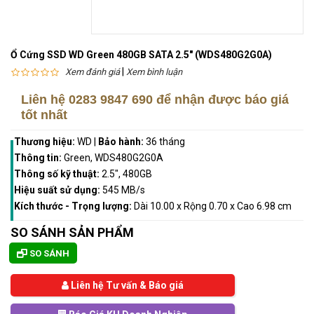
Ổ Cứng SSD WD Green 480GB SATA 2.5" (WDS480G2G0A)
|
Xem đánh giá
Xem bình luận
Liên hệ
0283 9847 690
để nhận được báo giá
tốt nhất
Thương hiệu:
WD
|
Bảo hành:
36 tháng
Thông tin:
Green, WDS480G2G0A
Thông số kỹ thuật:
2.5", 480GB
Hiệu suất sử dụng:
545 MB/s
Kích thước - Trọng lượng:
Dài 10.00 x Rộng 0.70 x Cao 6.98 cm
SO SÁNH SẢN PHẨM
SO SÁNH
Liên hệ Tư vấn & Báo giá