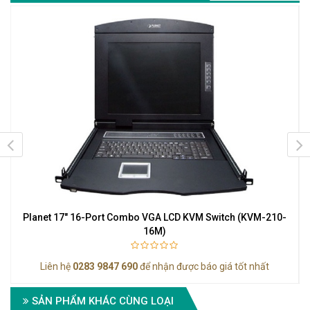
ch
Planet 17" 16-Port Combo VGA LCD KVM Switch (KVM-210-
P
16M)
Liên hệ
0283 9847 690
để nhận được báo giá tốt nhất
SẢN PHẨM KHÁC CÙNG LOẠI