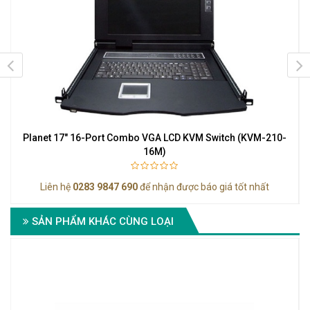
ch
Planet 17" 16-Port Combo VGA LCD KVM Switch (KVM-210-
P
16M)
Liên hệ
0283 9847 690
để nhận được báo giá tốt nhất
SẢN PHẨM KHÁC CÙNG LOẠI