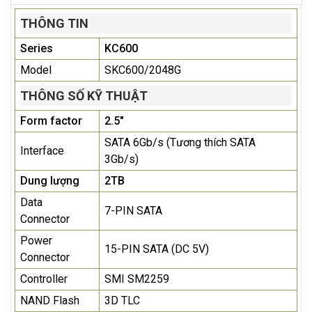
THÔNG TIN
Series
KC600
Model
SKC600/2048G
THÔNG SỐ KỸ THUẬT
Form factor
2.5"
SATA 6Gb/s (Tương thích SATA
Interface
3Gb/s)
Dung lượng
2TB
Data
7-PIN SATA
Connector
Power
15-PIN SATA (DC 5V)
Connector
Controller
SMI SM2259
NAND Flash
3D TLC