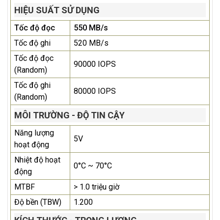
HIỆU SUẤT SỬ DỤNG
Tốc độ đọc
550 MB/s
Tốc độ ghi
520 MB/s
Tốc độ đọc
90000 IOPS
(Random)
Tốc độ ghi
80000 IOPS
(Random)
MÔI TRƯỜNG - ĐỘ TIN CẬY
Năng lượng
5V
hoạt động
Nhiệt độ hoạt
0°C ~ 70°C
động
MTBF
> 1.0 triệu giờ
Độ bền (TBW)
1.200