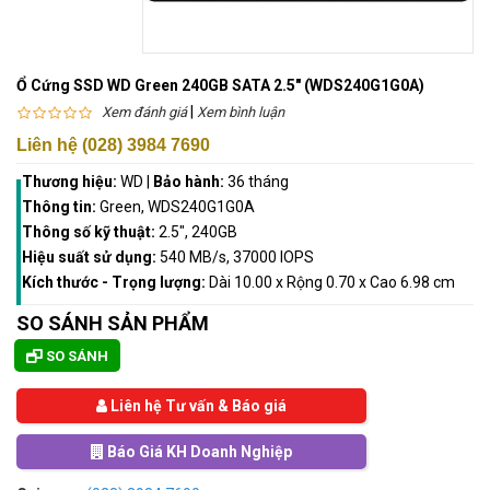
Ổ Cứng SSD WD Green 240GB SATA 2.5" (WDS240G1G0A)
|
Xem đánh giá
Xem bình luận
Liên hệ (028) 3984 7690
Thương hiệu:
WD
|
Bảo hành:
36 tháng
Thông tin:
Green, WDS240G1G0A
Thông số kỹ thuật:
2.5", 240GB
Hiệu suất sử dụng:
540 MB/s, 37000 IOPS
Kích thước - Trọng lượng:
Dài 10.00 x Rộng 0.70 x Cao 6.98 cm
SO SÁNH SẢN PHẨM
SO SÁNH
Liên hệ Tư vấn & Báo giá
Báo Giá KH Doanh Nghiệp