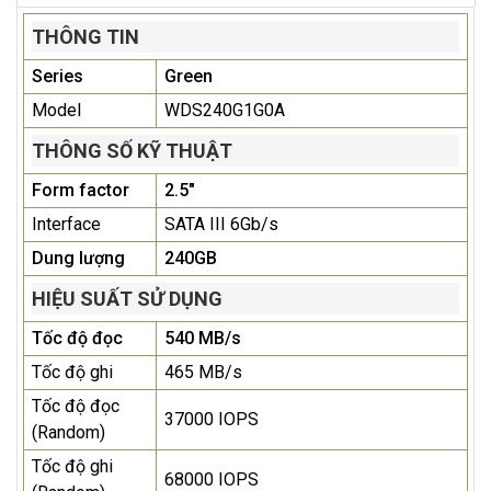
THÔNG TIN
Series
Green
Model
WDS240G1G0A
THÔNG SỐ KỸ THUẬT
Form factor
2.5"
Interface
SATA III 6Gb/s
Dung lượng
240GB
HIỆU SUẤT SỬ DỤNG
Tốc độ đọc
540 MB/s
Tốc độ ghi
465 MB/s
Tốc độ đọc
37000 IOPS
(Random)
Tốc độ ghi
68000 IOPS